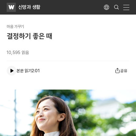
WATV
Search
신앙과 생활
Submit
Language
naviga
마음 가꾸기
결정하기 좋은 때
10,595
읽음
본문 읽기
2:01
공유