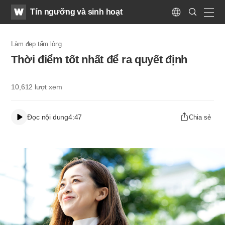
WATV
Search
Tín ngưỡng và sinh hoạt
Submit
Language
naviga
Làm đẹp tấm lòng
Thời điểm tốt nhất để ra quyết định
10,612
lượt xem
Đọc nội dung
4:47
Chia sẻ