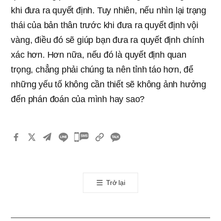
khi đưa ra quyết định. Tuy nhiên, nếu nhìn lại trạng
thái của bản thân trước khi đưa ra quyết định vội
vàng, điều đó sẽ giúp bạn đưa ra quyết định chính
xác hơn. Hơn nữa, nếu đó là quyết định quan
trọng, chẳng phải chúng ta nên tỉnh táo hơn, để
những yếu tố không cần thiết sẽ không ảnh hưởng
đến phán đoán của mình hay sao?
카
카
오
톡
Trở lại
공
유
하
기