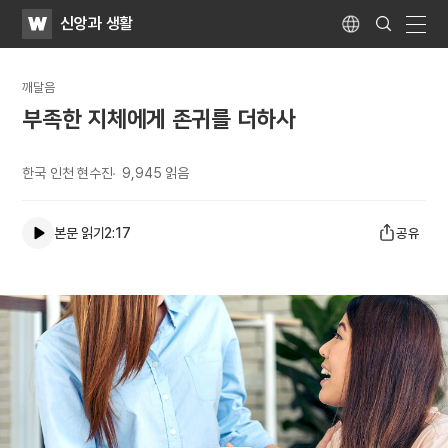
WATV
Search
신앙과 생활
Submit
Language
naviga
깨달음
부족한 지체에게 존귀를 더하사
한국 인천 현수진
9,945
읽음
본문 읽기
2:17
공유