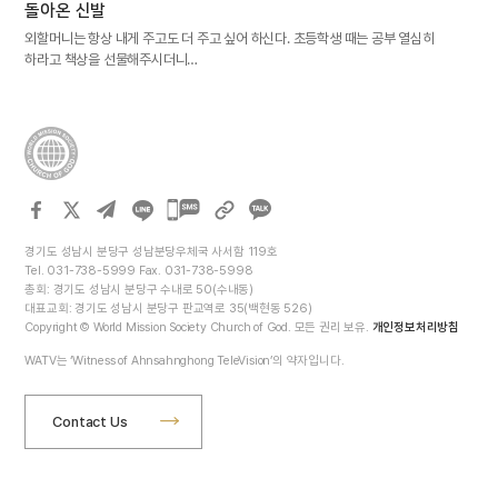
돌아온 신발
외할머니는 항상 내게 주고도 더 주고 싶어 하신다. 초등학생 때는 공부 열심히
하라고 책상을 선물해주시더니…
카카오톡
공유하기
경기도 성남시 분당구 성남분당우체국 사서함 119호
Tel. 031-738-5999 Fax. 031-738-5998
총회: 경기도 성남시 분당구 수내로 50(수내동)
대표교회: 경기도 성남시 분당구 판교역로 35(백현동 526)
Copyright © World Mission Society Church of God. 모든 권리 보유.
개인정보처리방침
WATV는 ‘Witness of Ahnsahnghong TeleVision’의 약자입니다.
Contact Us