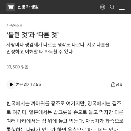
WATV
Search
신앙과 생활
Submit
Language
naviga
가족애소통
‘틀린 것’과 ‘다른 것’
사람마다 생김새가 다르듯 생각도 다르다. 서로 다름을
인정하고 이해할 때 화목할 수 있다.
33,500
읽음
본문 읽기
12:55
공유
한국에서는 까마귀를 흉조로 여기지만, 영국에서는 길조
로 여긴다. 일본에서는 밥그릇을 손으로 들고 먹지만 다른
여러 나라에서는 상 위에 놓고 먹는다. 자동차가 좌측으로
통행하는 나라가 있는가 하면 우측으로 하는 데도 있다.