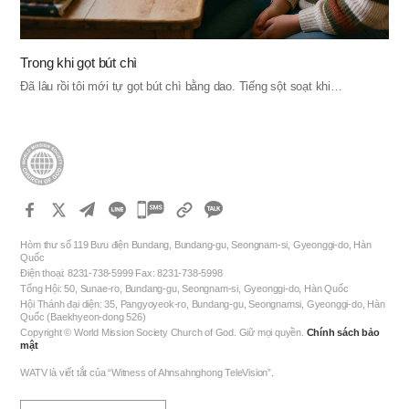
Trong khi gọt bút chì
Đã lâu rồi tôi mới tự gọt bút chì bằng dao. Tiếng sột soạt khi…
카
카
Hòm thư số 119 Bưu điện Bundang, Bundang-gu, Seongnam-si, Gyeonggi-do, Hàn
오
Quốc
Điện thoại: 8231-738-5999 Fax: 8231-738-5998
톡
Tổng Hội: 50, Sunae-ro, Bundang-gu, Seongnam-si, Gyeonggi-do, Hàn Quốc
공
Hội Thánh đại diện: 35, Pangyoyeok-ro, Bundang-gu, Seongnamsi, Gyeonggi-do, Hàn
Quốc (Baekhyeon-dong 526)
유
Copyright © World Mission Society Church of God. Giữ mọi quyền.
Chính sách bảo
하
mật
기
WATV là viết tắt của “Witness of Ahnsahnghong TeleVision”.