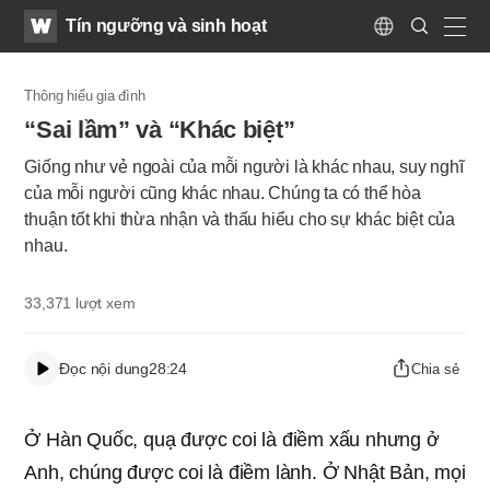
WATV
Search
Tín ngưỡng và sinh hoạt
Submit
Language
naviga
Thông hiểu gia đình
“Sai lầm” và “Khác biệt”
Giống như vẻ ngoài của mỗi người là khác nhau, suy nghĩ
của mỗi người cũng khác nhau. Chúng ta có thể hòa
thuận tốt khi thừa nhận và thấu hiểu cho sự khác biệt của
nhau.
33,371
lượt xem
Đọc nội dung
28:24
Chia sẻ
Ở Hàn Quốc, quạ được coi là điềm xấu nhưng ở
Anh, chúng được coi là điềm lành. Ở Nhật Bản, mọi