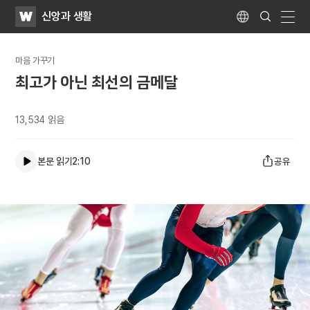
WATV
Search
신앙과 생활
Submit
Language
naviga
마음 가꾸기
최고가 아닌 최선의 금메달
13,534
읽음
본문 읽기
2:10
공유