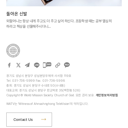
돌아온 신발
외할머니는 항상 내게 주고도 더 주고 싶어 하신다. 초등학생 때는 공부 열심히
하라고 책상을 선물해주시더니…
카카오톡
공유하기
경기도 성남시 분당구 성남분당우체국 사서함 119호
Tel. 031-738-5999 Fax. 031-738-5998
총회: 경기도 성남시 분당구 수내로 50(수내동)
대표교회: 경기도 성남시 분당구 판교역로 35(백현동 526)
Copyright © World Mission Society Church of God. 모든 권리 보유.
개인정보처리방침
WATV는 ‘Witness of Ahnsahnghong TeleVision’의 약자입니다.
Contact Us