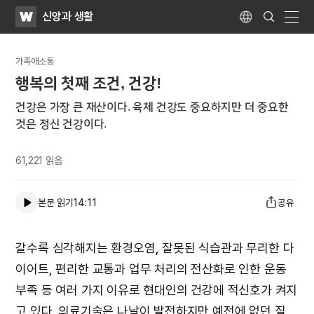
WATV
Search
신앙과 생활
Submit
Language
naviga
가족애소통
행복의 첫째 조건, 건강!
건강은 가장 큰 재산이다. 육체 건강도 중요하지만 더 중요한
것은 정신 건강이다.
61,221
읽음
본문 읽기
14:11
공유
갈수록 심각해지는 환경오염, 잘못된 식습관과 무리한 다
이어트, 편리한 교통과 업무 처리의 전산화로 인한 운동
부족 등 여러 가지 이유로 현대인의 건강에 적신호가 켜지
고 있다. 의료기술은 나날이 발전하지만 예전에 없던 질