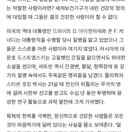
는 악랄한 사람이라면? 세계보건기구가 내린 건강의 정의
에 대입할 때 그들은 결코 건강한 사람이라 할 수 없다.
미국의 역대 대통령인
드와이트 D. 아이젠하워
와
존 F. 케
네디
는 대통령직을 수행할 당시 질병을 앓고 있었으나 그
들은 스스로를 아픈 사람이라 여기지 않았다. 러시아의 대
문호
도스토옙스키
는 고질병인 간질을 앓으면서도 위대한
소설을 썼으며,
베토벤
역시 간경변, 황달, 청력장애 등 갖
가지 질병 속에서도 주옥같은 명곡들을 남겼다. 물리학자
스티븐 호킹
박사는 21살 때 전신이 뒤틀리는
루게릭 병
에 걸려 시한부 선고를 받고도 수십 년 동안 투병하며 왕
성한 연구 활동으로 과학 발전에 크게 기여했다.
육체의 한계를 극복한, 정신적으로 건강한 사람들은 모든
것이 마음먹기에 달려 있다는 사실을 몸소 보여준다. ‘얼