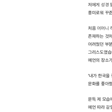
저에게
성경 
흥미로워 꾸
처음
어머니 
존재하는 것처
어려웠던 부
그리스도였습
예언의 장소가
‘내가 한국을
문화를 좋아했
문득 제 모습
예언 따라
갈