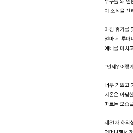
누구를 왜 믿
이 소식을 전
마침 휴가를 
얼마 뒤 루마
예배를 마치고
“언제? 어떻게
너무 기쁘고 
시온은 아담한
따르는 모습을
제81차 해외
어머니께서 허