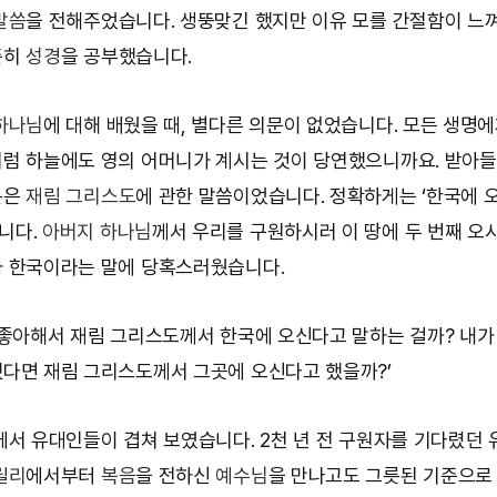
말씀
을 전해주었습니다. 생뚱맞긴 했지만 이유 모를 간절함이 느
준히
성경
을 공부했습니다.
하나님
에 대해 배웠을 때, 별다른 의문이 없었습니다. 모든 생명
럼 하늘에도 영의 어머니가 계시는 것이 당연했으니까요. 받아
분은
재림 그리스도
에 관한 말씀이었습니다. 정확하게는 ‘한국에 오
니다.
아버지 하나님
께서 우리를 구원하시러 이 땅에 두 번째 오시
 한국이라는 말에 당혹스러웠습니다.
 좋아해서 재림 그리스도께서 한국에 오신다고 말하는 걸까? 내가
다면 재림 그리스도께서 그곳에 오신다고 했을까?’
에서 유대인들이 겹쳐 보였습니다. 2천 년 전 구원자를 기다렸던
릴리
에서부터
복음
을 전하신
예수님
을 만나고도 그릇된 기준으로