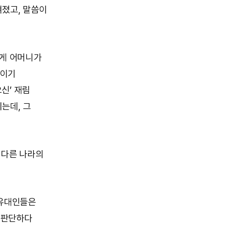
껴졌고, 말씀이
에게 어머니가
들이기
신’ 재림
는데, 그
 다른 나라의
 유대인들은
 판단하다