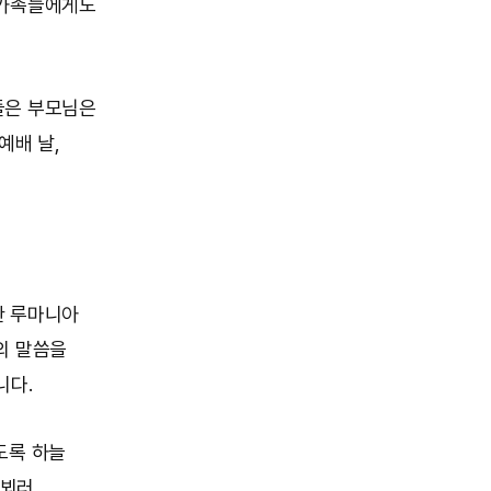
 가족들에게도
들은 부모님은
예배 날,
한 루마니아
의 말씀을
니다.
도록 하늘
 뵈러