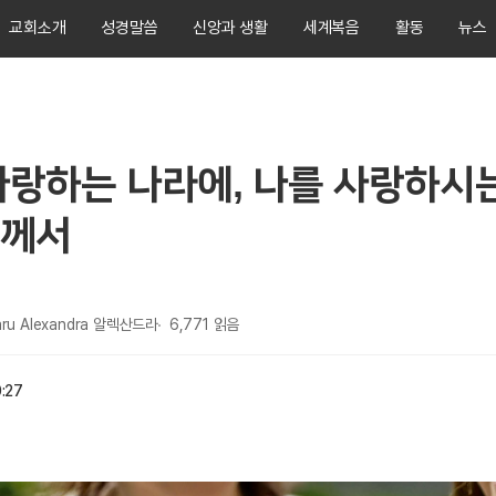
교회소개
성경말씀
신앙과 생활
세계복음
활동
뉴스
사랑하는 나라에, 나를 사랑하시
께서
ru Alexandra 알렉산드라
6,771
읽음
:27