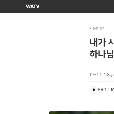
하나님의교회
세계복음선교협회
시온의 향기
내가 
하나님
영국 런던 / Doga
본문 읽기
10