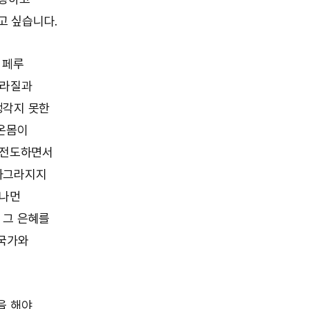
고 싶습니다.
 페루
브라질과
생각지 못한
 온몸이
 전도하면서
사그라지지
머나먼
 그 은혜를
 국가와
을 해야