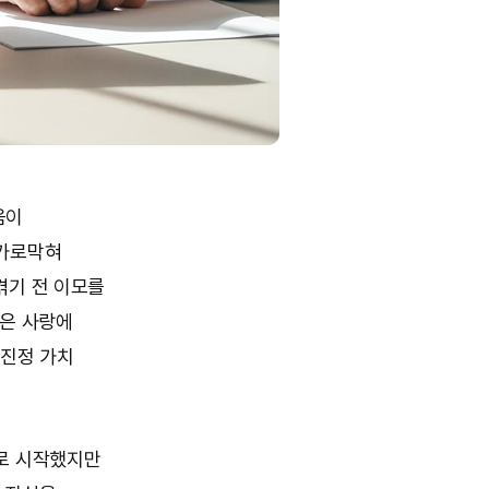
움이
 가로막혀
겪기 전 이모를
받은 사랑에
 진정 가치
유로 시작했지만