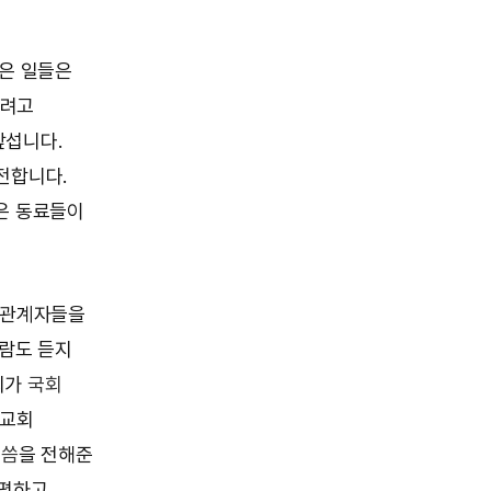
좋은 일들은
하려고
앞섭니다.
전합니다.
은 동료들이
위 관계자들을
람도 듣지
회가
국회
 교회
말씀
을 전해준
공평하고