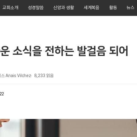
교회소개
성경말씀
신앙과 생활
세계복음
활동
뉴스
운 소식을 전하는 발걸음 되어
 Anais Vilchez
8,233
읽음
22