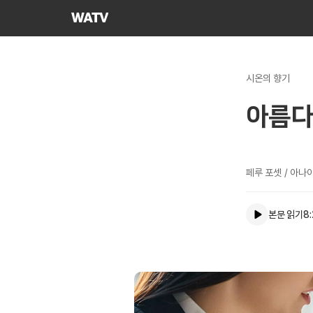
하나님의교회
세계복음선교협회
시온의 향기
아름다
페루 포셋 / 아나이스
본문 읽기
8: