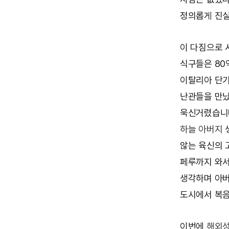
정의롭게 진실
이 다짐으로 
식구들은 80
이탈리아 단기
난관들을 만났
욱신거렸습니다
하늘 아버지
않는 육신의 
페루까지 와서
생각하며 아버
도시에서 복음
이번에
해외성