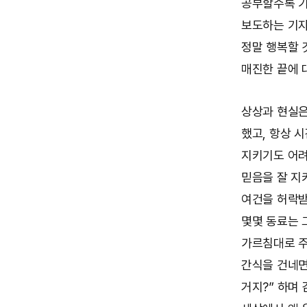
공부할수록 기
보도하는 기자
정말 행복할 
매진한 끝에 
상상과 현실은
했고, 항상 
지키기도 어려
믿음을 잘 지
여건을 허락받
몇몇 동료는 
가르침대로 주
간식을 건네면
거지?” 하며