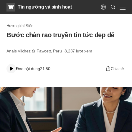
WATV
Search
Tín ngưỡng và sinh hoạt
Submit
Language
naviga
Hương khí Siôn
Bước chân rao truyền tin tức đẹp đẽ
Anais Vilchez từ Fawcett, Peru
8,237
lượt xem
Đọc nội dung
21:50
Chia sẻ