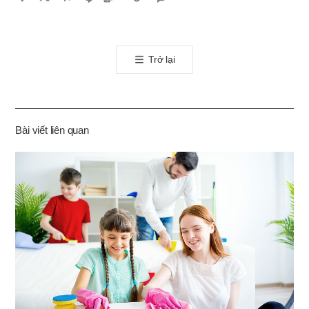
카
오
톡
Trở lại
공
유
하
기
Bài viết liên quan