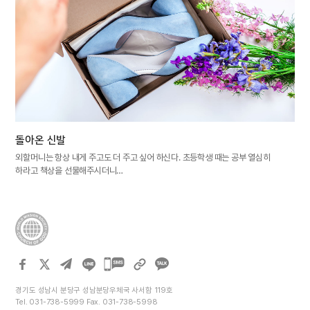
돌아온 신발
외할머니는 항상 내게 주고도 더 주고 싶어 하신다. 초등학생 때는 공부 열심히
하라고 책상을 선물해주시더니…
카카오톡
공유하기
경기도 성남시 분당구 성남분당우체국 사서함 119호
Tel. 031-738-5999 Fax. 031-738-5998