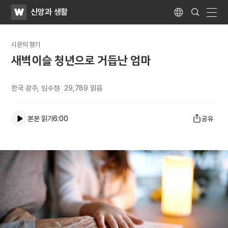
WATV
Search
신앙과 생활
Submit
Language
naviga
시온의 향기
새벽이슬 청년으로 거듭난 엄마
한국 광주, 임수정
29,789
읽음
본문 읽기
6:00
공유