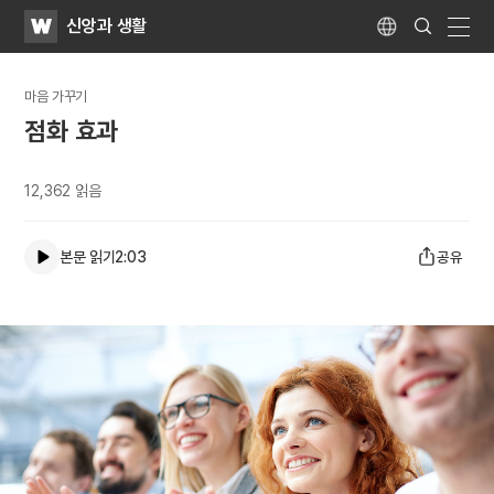
WATV
Search
신앙과 생활
Submit
Language
naviga
마음 가꾸기
점화 효과
12,362
읽음
본문 읽기
2:03
공유