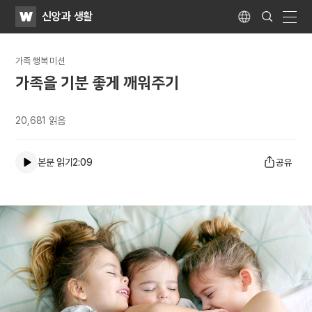
WATV
Search
신앙과 생활
Submit
Language
naviga
가족 행복 미션
가족을 기분 좋게 깨워주기
20,681
읽음
본문 읽기
2:09
공유