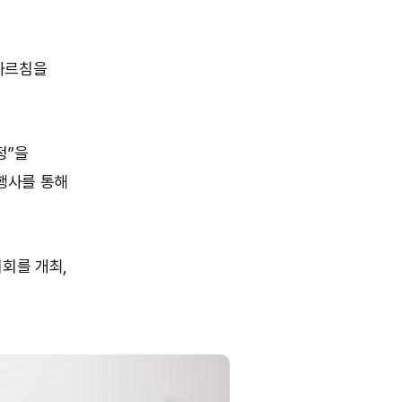
가르침을
정”을
 행사를 통해
시회를 개최,