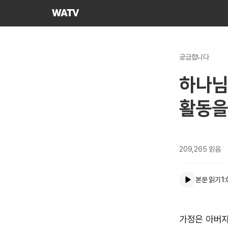
하나님의교회
세계복음선교협회
궁금합니다
하나님
활동을
209,265
읽음
본문 읽기
1:
가정은 아버지