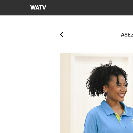
하나님의교회
세계복음선교협회
뒤로가기
ASE