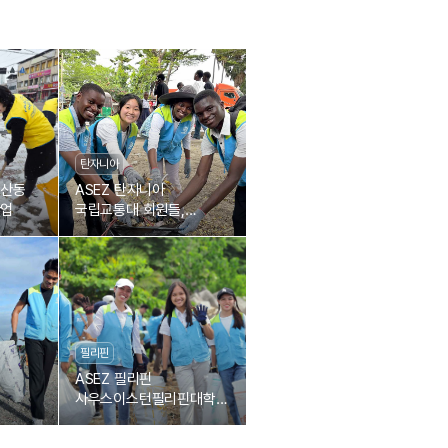
탄자니아
남산동
ASEZ 탄자니아
작업
국립교통대 회원들,
거리정화로 깨끗한
지역환경 조성에 일조
필리핀
ASEZ 필리핀
사우스이스턴필리핀대학교
들,
회원들, 타복 해안
물 수거
플라스틱 폐기물 수거