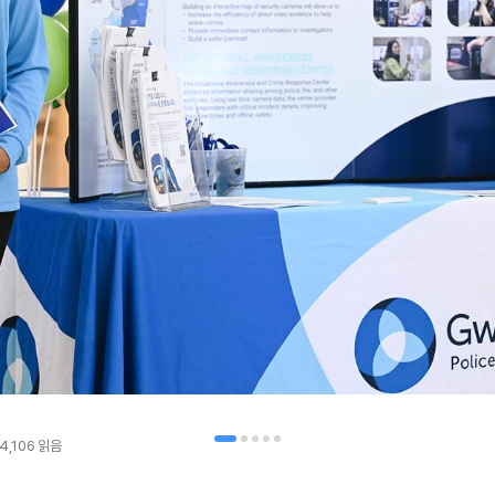
4,106
읽음