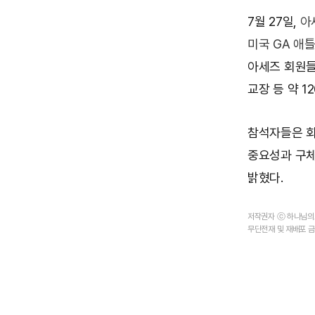
7월 27일,
아
미국 GA 애
아세즈 회원들
교장 등 약 1
참석자들은 회
중요성과 구체
밝혔다.
저작권자 ⓒ 하나님
무단전재 및 재배포 