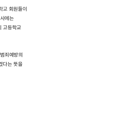
학교
회원들이
행사에는
치 고등학교
해 범죄예방의
겠다는 뜻을