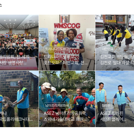
스
국
트리니다드토바고
대한민국
동지방회, 전 세계
트리니다드토바고
김천교회 성도들, 
사랑 생명사랑
포트오브스페인교회, 전
김천로 일대 제설 
36차 헌혈릴레이
세계 유월절사랑 생명사랑
제1804차 헌혈릴레이
남아프리카공화국
필리핀
 케냐
ASEZ 남아프리카공화국
ASEZ 필리핀
국립폴리테크닉대
츠와네기술대학교 회원들,
세인트클레어
, 부시아 도로변
나무 심기
칼로오칸대학교 회원
해변 플라스틱 폐기