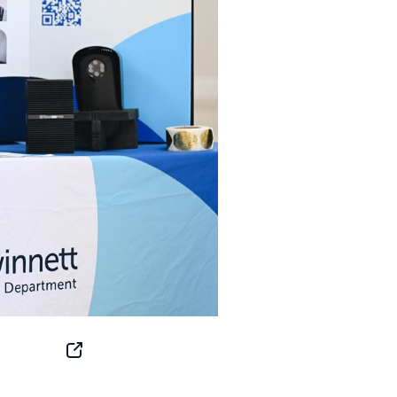
SNS
Button