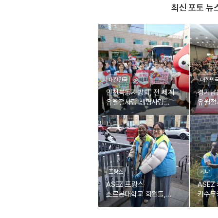
최신 포토 뉴
대한민국
대한민
인천북동지방회, 전 세계
경기남
유월절사랑 생명사랑
유월절
제1895차 헌혈릴레이
제18
프랑스
케냐
ASEZ 프랑스
ASEZ
소르본대학교 회원들,
키수무
생미셸 대로 정화
회원들
정화