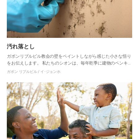
汚れ落とし
ガボンリブルビル教会の壁をペイントしながら感じた小さな悟り
をお伝えします。 私たちのシオンは、毎年乾季に建物のペンキ塗
りをします。雨季には、ペンキ塗りをしたくてもできないので、
ガボン リブルビル / イ･ジョンホ
1年間、汚い壁と一緒に過ごさないためには、この時期に必ずペ
ンキ塗…