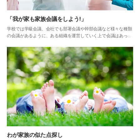
「我が家も家族会議をしよう!」
学校では学級会議、会社でも部署会議や幹部会議など様々な種類
の会議があるように、ある組織を運営していく上で会議はあって
当然であり、かつ必須要素である。家庭という枠も社会を構成す
る厳然たる一つの組織であるため、互いの理解と譲歩のためには
会議が必…
わが家族の似た点探し