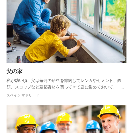
父の家
私が幼い頃、父は毎月の給料を節約してレンガやセメント、鉄
筋、スコップなど建築資材を買ってきて庭に集めておいて、一人
で家を建てました。溝を掘るために顔がほこりだらけで、額に汗
スペイン マドリード
が流れていた父の姿が今も思い出されます。幼い私が見るには家
は決して完…