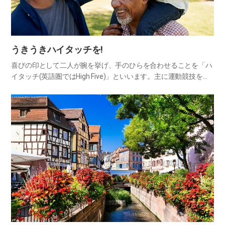
うきうきハイタッチを!
喜びの印として二人が腕を挙げ、手のひらを合わせることを「ハ
イタッチ(英語圏ではHigh Five)」といいます。主に運動競技をす
る時、選手たちがチームワークを固めるために多くします。実際
に試合成績が良いチームを分析したら、選手同士でハイタッ…