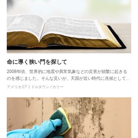
命に導く狭い門を探して
2008年頃、世界的に地震や異常気象などの災害が頻繁に起きる
のを感じました。そんな災いが、天国が近い時代に兆候として現
われるという聖書の預言を聞いていたので、私の生活と救いにつ
アメリカ CTミドルタウン / カリー
いて真剣に悩んでいました。神様の御心も知らず、神様に従う人
生も生…