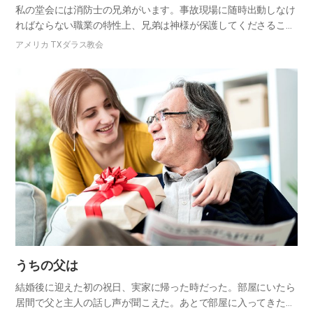
私の堂会には消防士の兄弟がいます。事故現場に随時出動しなけ
ればならない職業の特性上、兄弟は神様が保護してくださること
を肌で感じながら、この数年間、同僚たちに絶えず救いの知らせ
アメリカ TXダラス教会
を伝えてきました。しかし同僚の多くは、兄弟の言うことを聞か
なかった…
うちの父は
結婚後に迎えた初の祝日、実家に帰った時だった。部屋にいたら
居間で父と主人の話し声が聞こえた。あとで部屋に入ってきた夫