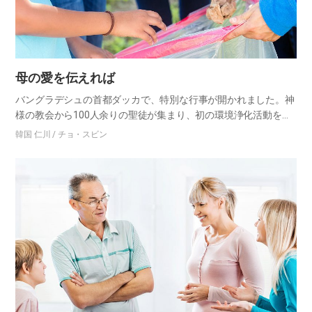
母の愛を伝えれば
バングラデシュの首都ダッカで、特別な行事が開かれました。神
様の教会から100人余りの聖徒が集まり、初の環境浄化活動を繰
り広げたのです。チームを分け、まず壮年チームが大きなほうき
韓国 仁川 / チョ・スビン
でごみを集めると、青年、学生、婦人チームが、集められたゴミ
を、ゴ…