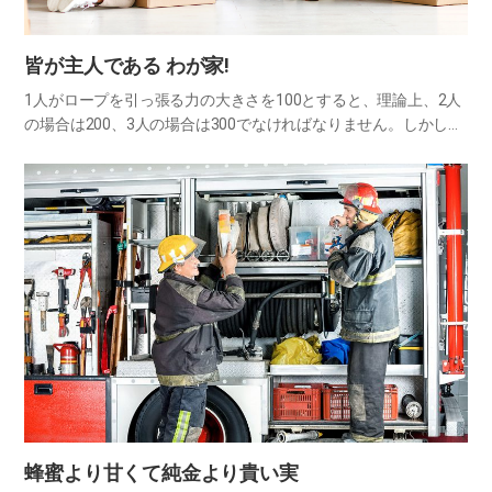
皆が主人である わが家!
1人がロープを引っ張る力の大きさを100とすると、理論上、2人
の場合は200、3人の場合は300でなければなりません。しかし、
綱引きを通して実験した結果、二人の時は個人の力が93%、3人
の時は85%、8人の時はわずか49%しか発揮されなかっ…
蜂蜜より甘くて純金より貴い実