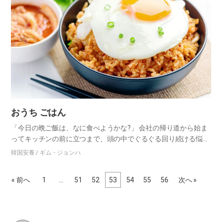
おうち ごはん
「今日の晩ご飯は、なに食べようかな?」 会社の帰り道から始ま
ってキッチンの前に立つまで、頭の中でぐるぐる回り続ける悩み
だ。転職をきっかけに始めた一人暮らしで、これまであまり重視
韓国安養 / ギム・ジョンハ
していなかったことに時間を投資しなければならない。その一つ
が夕食…
« 前へ
1
…
51
52
53
54
55
56
次へ »