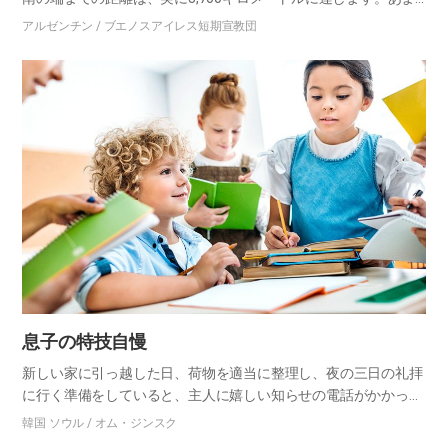
りにも広いため、地域ごとに気候も異なります。北は一年中暑い
アルゼンチン / ブエノスアイレス短期宣教団
反面、南極の入り口と呼ばれる最南端ウシュアイアは、年間平均
気温…
息子の特技自慢
新しい家に引っ越した日、荷物を適当に整理し、夜の三日の礼拝
に行く準備をしていると、主人に嬉しい知らせの電話がかかって
きました。『引っ越した家から近いシオンで、献堂記念礼拝があ
韓国 ソウル / オム・ジンスク
るから、そちらに来るように』という、家族からのお電話でし