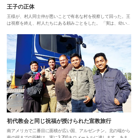
王子の正体
王様が、村人同士仲が悪いことで有名な村を視察して回った。王
は視察を終え、村人たちにある頼みごとをした。 「実は、幼い末
の王子が、この村にしばらく滞在している。王子に会ったら、可
愛がってくれたまえ」 王は、誰が王子なのか、どこにいるのかに
つい…
初代教会と同じ祝福が授けられた宣教旅行
南アメリカで二番目に面積が広い国、アルゼンチン。北の端から
南の端までの距離は、実に3,700キロメートルに達します。あま