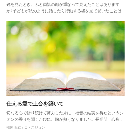
鏡を見たとき、ふと両親の顔が重なって見えたことはあります
か?子どもが私のように話したり行動する姿を見て驚いたことは?
兄弟姉妹で外出した時、言わなくても他の人が家族と分かったこ
とはありませんか?周りの人から配偶者に似ているといわれたこ
とはあり…
仕える愛で土台を築いて
切なる心で祈り続けて努力した末に、福音の結実を得たというシ
オンの香りを聞くたびに、胸が熱くなりました。長期間、心焦が
すような思いをした家族の心の内が、そっくりそのまま感じられ
韓国 龍仁 / コ・スジョン