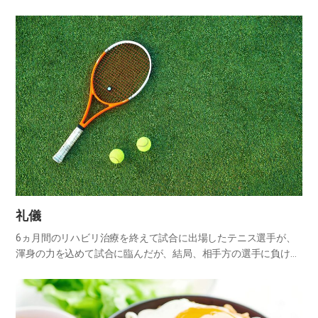
たからです。特に、長い間心を開いてくれなかった家族が神様の
懐に抱か…
礼儀
6ヵ月間のリハビリ治療を終えて試合に出場したテニス選手が、
渾身の力を込めて試合に臨んだが、結局、相手方の選手に負けて
しまった。記者が、インタビューの途中で質問を投げかけた。
「ケガは、どうですか?」 選手が答えた。 「ケガの話はしませ
ん。そ…