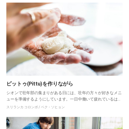
た。 知ら…
ピットゥ(Pittu)を作りながら
シオンで壮年部の集まりがある日には、壮年の方々が好きなメニ
ューを準備するようにしています。一日中働いて疲れているはず
なのに、聖書の勉強をするために、まっすぐシオンにやって来る
スリランカ コロンボ / ベク・ソヒョン
家族を見ると、何でもして上げたくなる気持ちなので、メニュー
選びには…