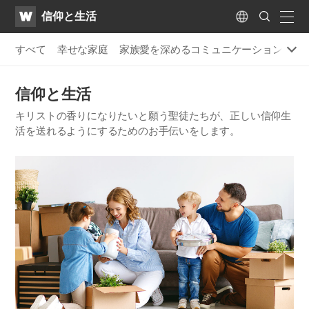
WATV
Search
​信仰と生活
Submit
naviga
Language
すべて
幸せな家庭
家族愛を深めるコミュニケーション
手
​信仰と生活
キリストの香りになりたいと願う聖徒たちが、正しい信仰生
活を送れるようにするためのお手伝いをします。