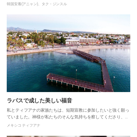
に聞いた。 「父とどんな話をしたの?」「色んな政治の話をし
韓国安養(アニャン)、タク・ジンスル
た。」「父が政治の話もしたの?」 不思議だった。父は政治に関
心がな…
ラパスで成した​美しい福音
私とティフアナの家族たちは、短期宣教に参加したいと強く願っ
ていました。神様が私たちのそんな気持ちを察してくださり、先
日ラパス地域宣教の門を開いてくださった時、家族たちは知らせ
メキシコ ティフアナ
を聞いて非常に喜びました。短期宣教を通して神様の偉大な福音