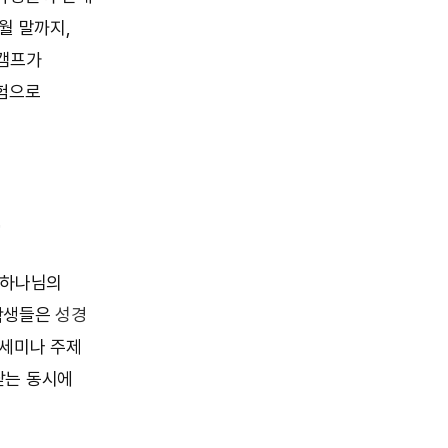
월 말까지,
학캠프가
체험으로
프
 하나님의
 학생들은
성경
 세미나 주제
닫는 동시에