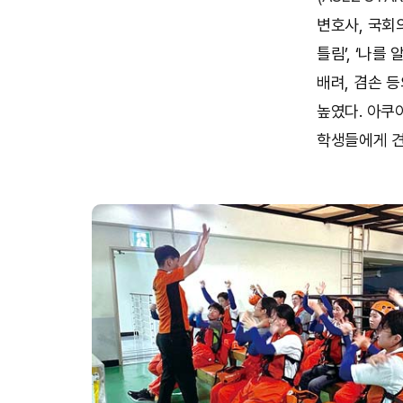
변호사, 국회
틀림’, ‘나
배려, 겸손 
높였다. 아쿠
학생들에게 견