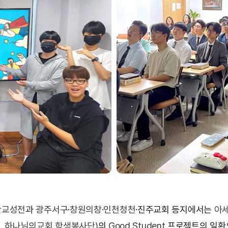
판교성전
과
광주서구
·
창원의창
·
인천청천
·진주교회 등지에서는
아
AR, 하나님의교회 학생봉사단)
의
Good Student
프로젝트의 일환으