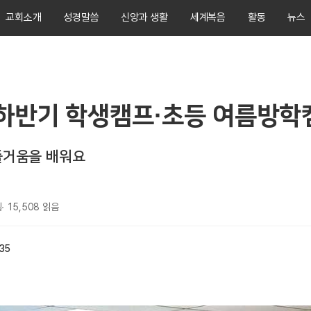
교회소개
성경말씀
신앙과 생활
세계복음
활동
뉴스
4 하반기 학생캠프·초등 여름방학
즐거움을 배워요
일
15,508
읽음
:35