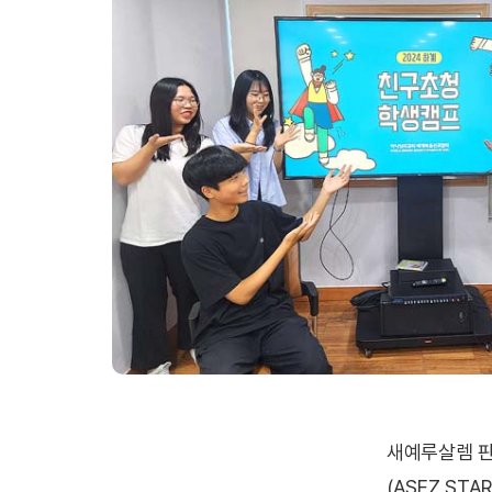
새예루살렘 
(ASEZ ST