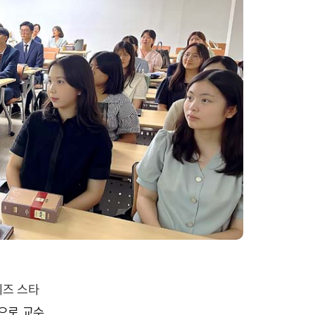
세즈 스타
로 교수,