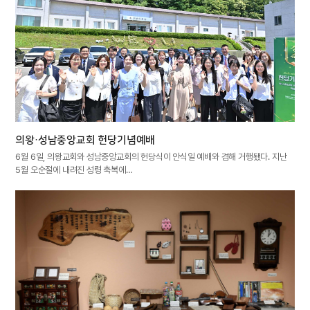
의왕·성남중앙교회 헌당기념예배
6월 6일, 의왕교회와 성남중앙교회의 헌당식이 안식일 예배와 겸해 거행됐다. 지난
5월 오순절에 내려진 성령 축복에…