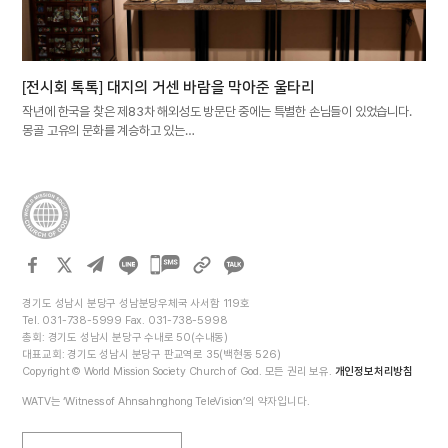
[전시회 톡톡] 대지의 거센 바람을 막아준 울타리
작년에 한국을 찾은 제83차 해외성도 방문단 중에는 특별한 손님들이 있었습니다.
몽골 고유의 문화를 계승하고 있는…
카카오톡
공유하기
경기도 성남시 분당구 성남분당우체국 사서함 119호
Tel. 031-738-5999 Fax. 031-738-5998
총회: 경기도 성남시 분당구 수내로 50(수내동)
대표교회: 경기도 성남시 분당구 판교역로 35(백현동 526)
Copyright © World Mission Society Church of God. 모든 권리 보유.
개인정보처리방침
WATV는 ‘Witness of Ahnsahnghong TeleVision’의 약자입니다.