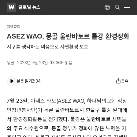
WATV
Search
글로벌 뉴스
Submit
Language
naviga
지역교회
ASEZ WAO, 몽골 울란바토르 툴강 환경정화
지구를 생각하는 마음으로 자연환경 보호
몽골
2023년 7월 23일
13,366
읽음
본문 읽기
2:34
공유
7월 23일,
아세즈 와오(ASEZ WAO, 하나님의교회 직장
인청년봉사단)
가 몽골 울란바토르시 한울구 툴강 일대에
서 환경정화활동을 전개했다.
툴강
은 울란바토르 시민들
의 주요 식수원으로, 몽골 정부가 정화에 많은 노력을 기