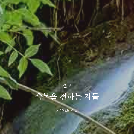
설교
축복을 전하는 자들
37,245
읽음
2022년
7월
19일