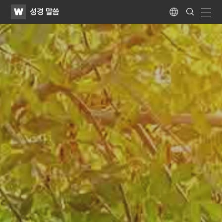
WATV
Search
성경 말씀
Submit
Language
naviga