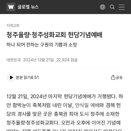
WATV
Search
글로벌 뉴스
Submit
Language
naviga
지역교회
청주율량·청주성화교회 헌당기념예배
하나 되어 전하는 구원의 기쁨과 소망
대한민국
2024년 12월 21일
22,924
읽음
본문 읽기
4:51
공유
12월 21일, 2024년 마지막 헌당기념예배가 거행됐다. 하
얀 함박눈이 축복처럼 내린 이날,
안식일
예배
와 겸해 헌
당의 경사를 맞은 곳은 충북권 최대 도시 청주에 소재한
청주율량·청주성화교회다. 오전과 오후에 이어진 기념예