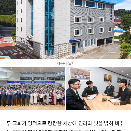
청주율량교회
두 교회가 영적으로 캄캄한 세상에
진리
의 빛을 밝히 비추