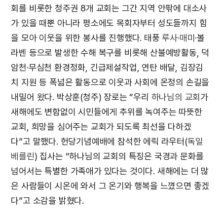
회를 비롯한 청주권 8개 교회는 그간 지역 안팎에 대소사
가 있을 때뿐 아니라 평소에도 목회자부터 성도들까지 힘
을 모아 이웃을 위한 봉사를 진행했다. 태풍
루사
·
매미
·볼
라벤 등으로 발생한 수해 복구를 비롯해 산불예방활동, 덕
암천·무심천 환경정화, 긴급제설작업, 연탄 배달, 김장김
치 지원 등 폭넓은 활동으로 이웃과 사회에 온정의 손길을
내밀어 왔다. 박상훈(청주) 장로는 “우리
하나님의 교회
가
새해에도 변함없이 시민들에게 추위를 녹여주는 따뜻한
교회, 희망을 심어주는 교회가 되도록 최선을 다하겠
다”고 말했다. 헌당기념예배에 참석한 에릭 라우터(
독일
베를린
) 집사는 “하나님의 교회의 특징은 국경과 문화를
넘어서는 특별한 가족애가 있다는 것이다. 새해에는 더 많
은 사람들이 시온에 와서 그 온기와 행복을 느꼈으면 좋겠
다”고 소감을 밝혔다.