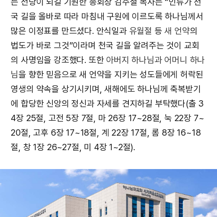
는 전당이 되길 기원한 총회장 김주철 목사는 “인류가 천
국 길을 올바로 따라 마침내 구원에 이르도록 하나님께서
많은 이정표를 만드셨다. 안식일과
유월절
등
새 언약
의
법도가 바로 그것”이라며 천국 길을 알려주는 것이 교회
의 사명임을 강조했다. 또한
아버지 하나님과 어머니 하나
님
을 향한 믿음으로 새 언약을 지키는 성도들에게 허락된
영생의 약속을 상기시키며, 새해에도 하나님께 축복받기
에 합당한 신앙의 정신과 자세를 견지하길 부탁했다(출 3
4장 25절, 고전 5장 7절, 마 26장 17~28절, 눅 22장 7~
20절, 고후 6장 17~18절, 계 22장 17절, 롬 8장 16~18
절, 창 1장 26~27절, 미 4장 1~2절).