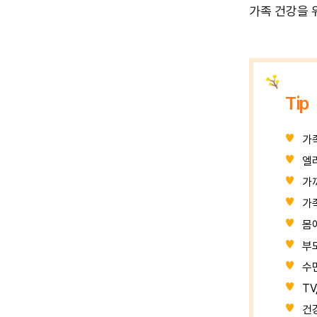
가족 건강을 
Tip
가
엘
가
가
몸
부
수
TV
건