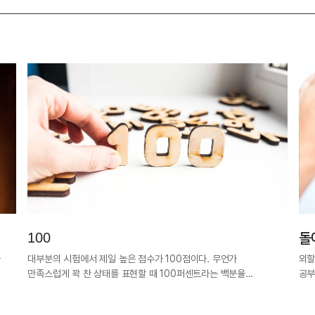
100
돌
과
대부분의 시험에서 제일 높은 점수가 100점이다. 무언가
외할
만족스럽게 꽉 찬 상태를 표현할 때 100퍼센트라는 백분율…
공부