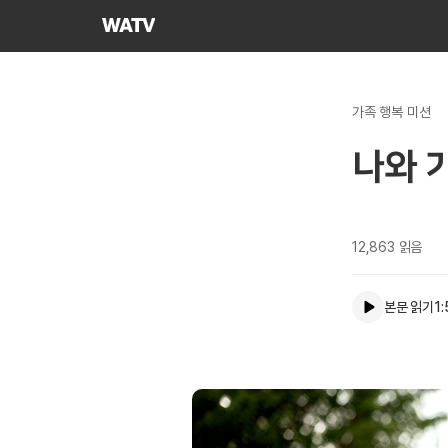
하나님의교회
세계복음선교협회
가족 행복 미션
나와 
12,863
읽음
본문 읽기
1: