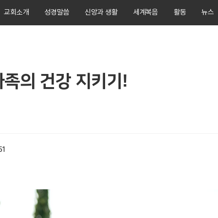
교회소개
성경말씀
신앙과 생활
세계복음
활동
뉴스
가족의 건강 지키기!
51