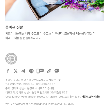
돌아온 신발
외할머니는 항상 내게 주고도 더 주고 싶어 하신다. 초등학생 때는 공부 열심히
하라고 책상을 선물해주시더니…
카카오톡
공유하기
경기도 성남시 분당구 성남분당우체국 사서함 119호
Tel. 031-738-5999 Fax. 031-738-5998
총회: 경기도 성남시 분당구 수내로 50(수내동)
대표교회: 경기도 성남시 분당구 판교역로 35(백현동 526)
Copyright © World Mission Society Church of God. 모든 권리 보유.
개인정보처리방침
WATV는 ‘Witness of Ahnsahnghong TeleVision’의 약자입니다.