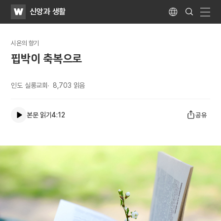
WATV
Search
신앙과 생활
Submit
Language
naviga
시온의 향기
핍박이 축복으로
인도 실롱교회
8,703
읽음
본문 읽기
4:12
공유