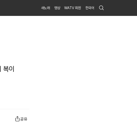
Search
새노래
영상
WATV 회원
한국어
Submit
더 복이
공유