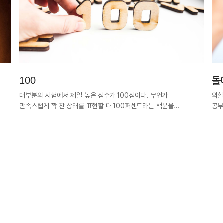
100
돌
과
대부분의 시험에서 제일 높은 점수가 100점이다. 무언가
외할
만족스럽게 꽉 찬 상태를 표현할 때 100퍼센트라는 백분율…
공부