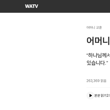
하나님의교회
세계복음선교협회
어머니 교훈
어머니
“하나님께서
있습니다.”
263,369
읽음
본문 읽기
2