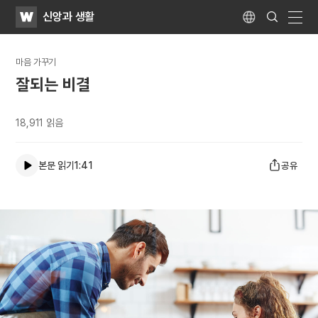
WATV
Search
신앙과 생활
Submit
Language
naviga
마음 가꾸기
잘되는 비결
18,911
읽음
본문 읽기
1:41
공유