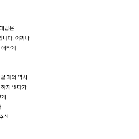
 대답은
입니다. 어찌나
 애타게
릴 때의 역사
 하지 않다가
렇게
와
어주신