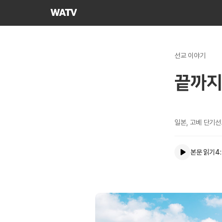
하나님의교회
세계복음선교협회
선교 이야기
끝까지
일본, 고베 단기
본문 읽기
4