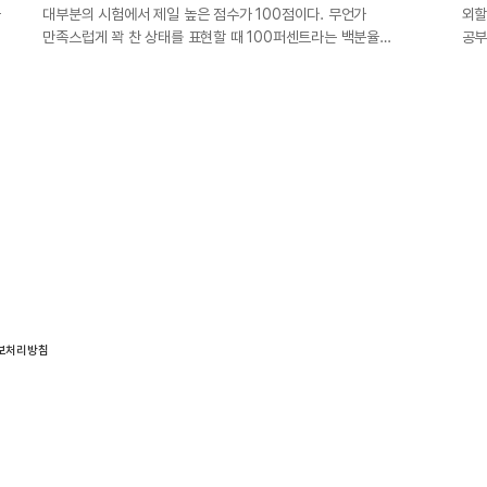
과
대부분의 시험에서 제일 높은 점수가 100점이다. 무언가
외할
만족스럽게 꽉 찬 상태를 표현할 때 100퍼센트라는 백분율…
공부
보처리방침