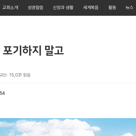
교회소개
성경말씀
신앙과 생활
세계복음
활동
뉴스
 포기하지 말고
선교단
15,031
읽음
:54