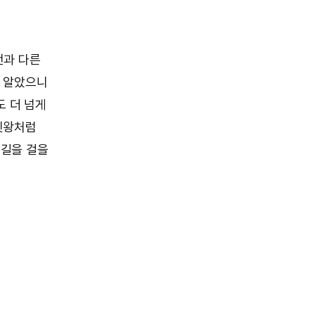
전과 다른
을 알았으니
도 더 넘게
윗왕처럼
 길을 걸을