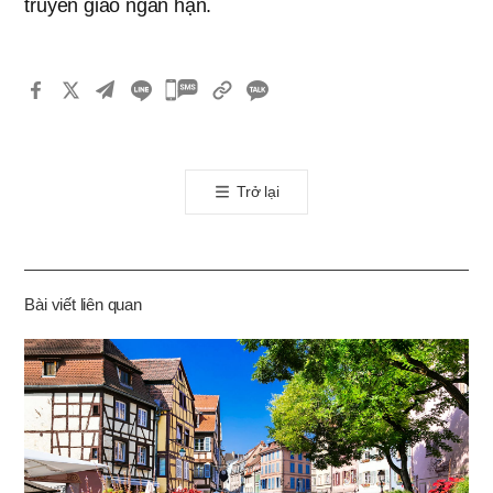
truyền giáo ngắn hạn.
카
카
오
톡
Trở lại
공
유
하
기
Bài viết liên quan