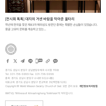
[전시회 톡톡] 대지의 거센 바람을 막아준 울타리
작년에 한국을 찾은 제83차 해외성도 방문단 중에는 특별한 손님들이 있었습니다.
몽골 고유의 문화를 계승하고 있는…
카카오톡
공유하기
경기도 성남시 분당구 성남분당우체국 사서함 119호
Tel. 031-738-5999 Fax. 031-738-5998
총회: 경기도 성남시 분당구 수내로 50(수내동)
대표교회: 경기도 성남시 분당구 판교역로 35(백현동 526)
Copyright © World Mission Society Church of God. 모든 권리 보유.
개인정보처리방침
WATV는 ‘Witness of Ahnsahnghong TeleVision’의 약자입니다.