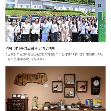
의왕·성남중앙교회 헌당기념예배
6월 6일, 의왕교회와 성남중앙교회의 헌당식이 안식일 예배와 겸해 거행됐다. 지난
5월 오순절에 내려진 성령 축복에…