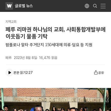
WATV
Search
글로벌 뉴스
Submit
Language
naviga
지역교회
페루 리마권 하나님의 교회, 사회통합개발부에
이웃돕기 물품 기탁
팜플로나 알타 주거단지 150세대에 의류·담요 등 지원
페루
2023년 8월 8일
16,476
읽음
본문 읽기
2:27
공유