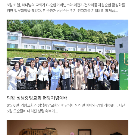
6월 11일, 하나님의 교회가 E-순환거버넌스와 폐전기·전자제품 자원순환 활성화를
위한 업무협약을 맺었다. E-순환거버넌스는 전기·전자제품 기업체의 폐제품…
의왕·성남중앙교회 헌당기념예배
6월 6일, 의왕교회와 성남중앙교회의 헌당식이 안식일 예배와 겸해 거행됐다. 지난
5월 오순절에 내려진 성령 축복에…