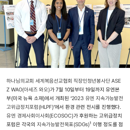
하나님의교회 세계복음선교협회 직장인청년봉사단 ASE
Z WAO(아세즈 와오)
가 7월 10일부터 19일까지 유엔본
부(미국 뉴욕 소재)에서 개최된 ‘
2023 유엔 지속가능발전
고위급정치포럼(HLPF)
’에서 환경 관련 전시를 진행했다.
유엔 경제사회이사회(ECOSOC)
가 후원하는 고위급정치
1
포럼은 각국의
지속가능발전목표(SDGs)
이행 정도를 점