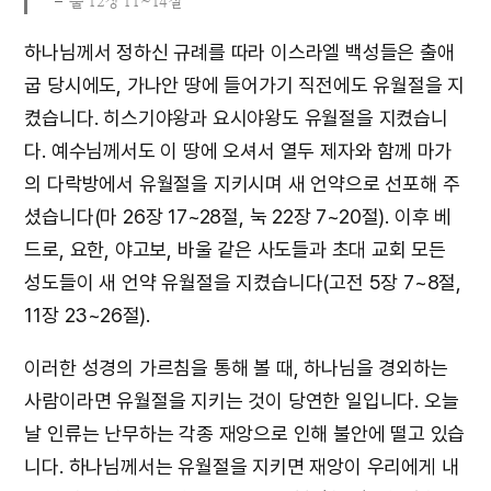
출 12장 11~14절
하나님께서 정하신 규례를 따라 이스라엘 백성들은 출애
굽 당시에도, 가나안 땅에 들어가기 직전에도 유월절을 지
켰습니다. 히스기야왕과 요시야왕도 유월절을 지켰습니
다. 예수님께서도 이 땅에 오셔서 열두 제자와 함께 마가
의 다락방에서 유월절을 지키시며 새 언약으로 선포해 주
셨습니다(마 26장 17~28절, 눅 22장 7~20절). 이후 베
드로, 요한, 야고보, 바울 같은 사도들과 초대 교회 모든
성도들이 새 언약 유월절을 지켰습니다(고전 5장 7~8절,
11장 23~26절).
이러한 성경의 가르침을 통해 볼 때, 하나님을 경외하는
사람이라면 유월절을 지키는 것이 당연한 일입니다. 오늘
날 인류는 난무하는 각종 재앙으로 인해 불안에 떨고 있습
니다. 하나님께서는 유월절을 지키면 재앙이 우리에게 내