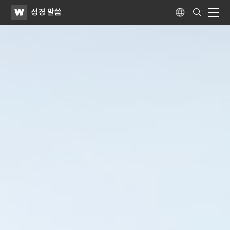
WATV
Search
성경 말씀
Submit
Language
naviga