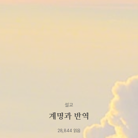
설교
계명과 반역
28,844
읽음
2022년