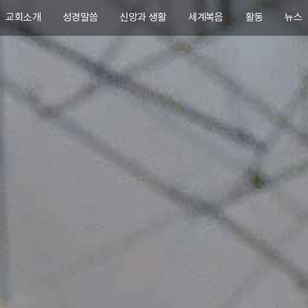
교회소개
성경말씀
신앙과 생활
세계복음
활동
뉴스