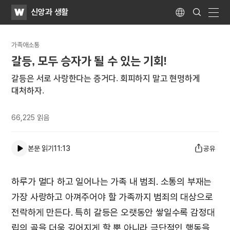
WATV
Search
신앙과 생활
Submit
Language
naviga
가족애소통
갈등, 모두 승자가 될 수 있는 기회!
갈등은 서로 사랑한다는 증거다. 회피하지 말고 현명하게
대처하자.
66,225
읽음
본문 읽기
11:13
공유
하루가 멀다 하고 일어나는 가족 내 범죄. 소통의 부재는
가장 사랑하고 아껴주어야 할 가족까지 범죄의 대상으로
전락하게 만든다. 특히 갈등은 오랫동안 쌓일수록 감정대
립의 골을 더욱 깊어지게 할 뿐 아니라 극단적인 행동을