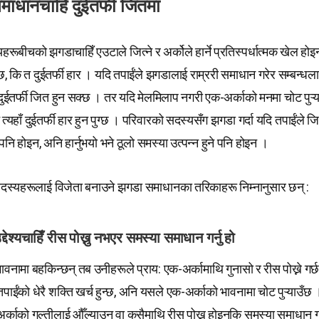
ाधानचाहिँ दुईतर्फी जितमा
रूबीचको झगडाचाहिँ एउटाले जित्ने र अर्कोले हार्ने प्रतिस्पर्धात्मक खेल ह
न्छ, कि त दुईतर्फी हार । यदि तपाईंले झगडालाई राम्ररी समाधान गरेर सम्बन
दुईतर्फी जित हुन सक्छ । तर यदि मेलमिलाप नगरी एक-अर्काको मनमा चोट पुऱ्
त्यहाँ दुईतर्फी हार हुन पुग्छ । परिवारको सदस्यसँग झगडा गर्दा यदि तपाईंले जि
्ने पनि होइन, अनि हार्नुभयो भने ठूलो समस्या उत्पन्न हुने पनि होइन ।
दस्यहरूलाई विजेता बनाउने झगडा समाधानका तरिकाहरू निम्नानुसार छन् :
देश्यचाहिँ रीस पोख्नु नभएर समस्या समाधान गर्नु हो
नामा बहकिन्छन् तब उनीहरूले प्राय: एक-अर्कामाथि गुनासो र रीस पोख्ने गर्
तपाईंको धेरै शक्ति खर्च हुन्छ, अनि यसले एक-अर्काको भावनामा चोट पुऱ्याउँ
क-अर्काको गल्तीलाई औँल्याउनु वा कसैमाथि रीस पोख्नु होइनकि समस्या समाधान गर