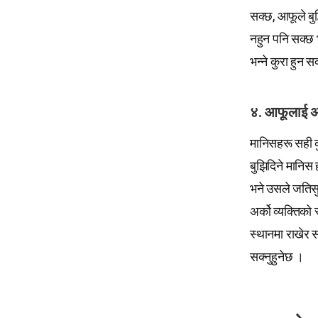
सक्छ, आफूले बुद
नहुन पनि सक्छ भन
भन्ने कुरा हुन सक
४. आफूलाई अरू
मानिसहरू सही क
बुझिदिने मानिस 
भने उसले जतिसु
अर्को व्यक्तिको
स्थानमा राखेर 
सक्नुहुनेछ ।