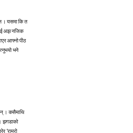
ोइन । यसमा कि त
्धलाई अझ नजिक
याएर आफ्नो पीठ
त्नुभयो भने
छन् । कसैमाथि
छ । झगडाको
ेर ‘राम्रो