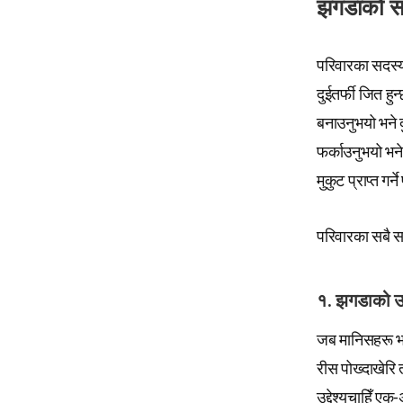
झगडाको सम
परिवारका सदस्यह
दुईतर्फी जित हु
बनाउनुभयो भने 
फर्काउनुभयो भने 
मुकुट प्राप्त गर
परिवारका सबै स
१. झगडाको उद्
जब मानिसहरू भाव
रीस पोख्दाखेरि 
उद्देश्यचाहिँ ए