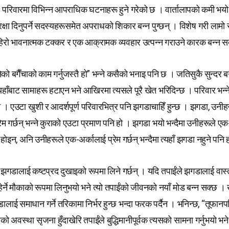
परिवारमा विभिन्न आपराधिक घटनाहरू हुने गरेको छ । वार्तालापको कमी भयो 
 र सुरक्षा दिनुपर्ने सदस्यहरूसमेत अपराधको शिकार बन्न पुग्छन् । विशेष गरी ला
हिरो भावनात्मक टक्कर र एक आक्रामक व्यवहार उत्पन्न गराउने कारक बन्न 
नेको बगैँचाको काम गर्नुजस्तै हो” भन्ने कसैको भनाइ पनि छ । जतिसुकै सुन्दर ब
ाँबाट सामाहरू हटाएन भने आखिरमा त्यसले पूरै खेत भरिदिन्छ । परिवार भन्ने
 । एउटा खुशी र आदर्शपूर्ण परिवारभित्र पनि झगडाचाहिँ हुन्छ । झगडा, उनीह
ेम गर्छन् भन्ने कुराको एउटा प्रमाण पनि हो । झगडा भयो भन्दैमा उनीहरूले एक-
ुरा होइन, अनि उनीहरूले एक-अर्कालाई प्रेम गर्छन् भन्दैमा त्यहाँ झगडा नहुने पनि
 झगडालाई कष्टप्रद दुखाइको रूपमा लिने गर्छन् । यदि तपाईंले झगडालाई वास्त
ेर्ने मौकाको रूपमा लिनुभयो भने त्यो तपाईंको जीवनको नयाँ मोड बन्न सक्छ ।
ालाई समाधान गर्ने तरिकामा निर्भर हुन्छ भन्दा फरक पर्दैन । भनिन्छ, “तूफान
अवस्था सृजना हुँदाखेरि तपाईंले बुद्धिमानीपूर्वक त्यसको सामना गर्नुभयो भने 