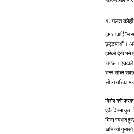
१. गलत कोही 
झगडाचाहिँ “म सह
छुट्ट्याऔं । अ
झरेको देखे भने ए
सक्छ । एउटाले स
भनेर सोच्न सक्
सोच्ने तरिका म
विशेष गरी फरक व
एकै दिनमा कुरा
भिन्न स्वभाव हुन
अनि त्यो गुनासो