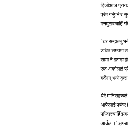
हिजोआज प्रायः 
प्रेम गर्नुपर्ने
मनमुटावचाहिँ ग
“घर सम्हाल्नु भ
उचित समयमा त्यह
सामा नै झगडा हो
एक-अर्कालाई प्र
गर्दैनन् भन्ने क
धेरै मानिसहरूले
आफैलाई फर्केर ह
परिवारचाहिँ झगड
आउँछ ।” झगडाको 