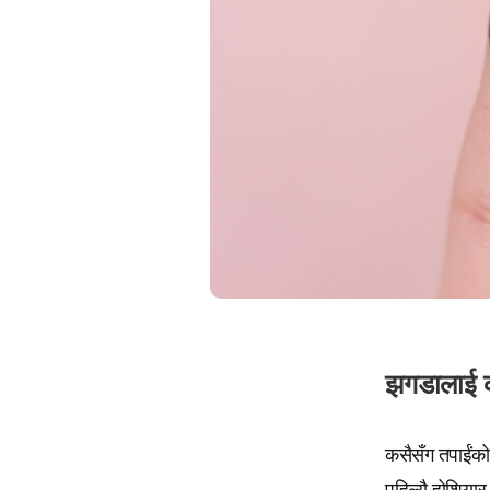
झगडालाई क
कसैसँग तपाईंको झ
पहिल्यै होशियार