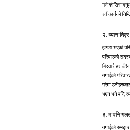
गर्न कोसिस गर्न
स्वीकार्नको निम
२. ध्यान दिएर
झगडा भएको परिवा
परिवारको सदस्यक
बिस्तारै हराउँद
तपाईंको परिवारको
गरेमा उनीहरूलाई
भएन भने पनि, त्
३. म पनि गलत
तपाईंको समझ र न