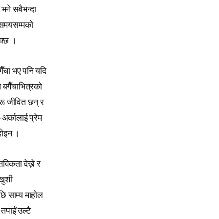
भने सबैभन्दा
मो समयसम्मको
सक्छ ।
गैँचा भए पनि यदि
 बगैँचाभित्रको
रू जीवित छन् र
अर्कालाई प्रेम
 होइन ।
विकता देख्ने र
 खुशी
पछि साम्य माहोल
तपाईं उल्टै