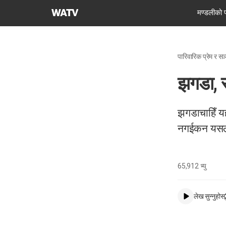
परमेश्वरको
मण्डलीको 
मण्डली
विश्व
सुसमाचार
पारिवारिक प्रेम र सञ
समाज
झगडा, स
झगडाचाहिँ यहा
नगईकन यसलाई 
65,912
भ्यु
लेख सुन्नुहोस्