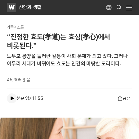
WATV
Search
신앙과 생활
Submit
Language
naviga
가족애소통
“진정한 효도(
孝道
)는 효심(
孝心
)에서
비롯된다.”
노부모 봉양을 둘러싼 갈등이 사회 문제가 되고 있다. 그러나
아무리 시대가 바뀌어도 효도는 인간의 마땅한 도리이다.
45,305
읽음
본문 읽기
11:55
공유