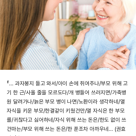
『… 과자봉지 들고 와서/아이 손에 쥐여주나/부모 위해 고
기 한 근/사올 줄을 모르도다/개 병들어 쓰러지면/가축병
원 달려가나/늙은 부모 병이 나면/노환이라 생각하네/열
자식을 키운 부모/한결같이 키웠건만/열 자식은 한 부모
를/귀찮다고 싫어하네/자식 위해 쓰는 돈은/한도 없이 쓰
건마는/부모 위해 쓰는 돈은/한 푼조차 아까우네… (권효