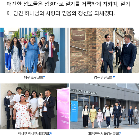
매진한 성도들은
성경
대로 절기를 거룩하게 지키며, 절기
에 담긴
하나님
의 사랑과 믿음의 정신을 되새겼다.
페루 포셋교회
영국 런던교회
멕시코 멕시코시티교회
대한민국 서울강남교회