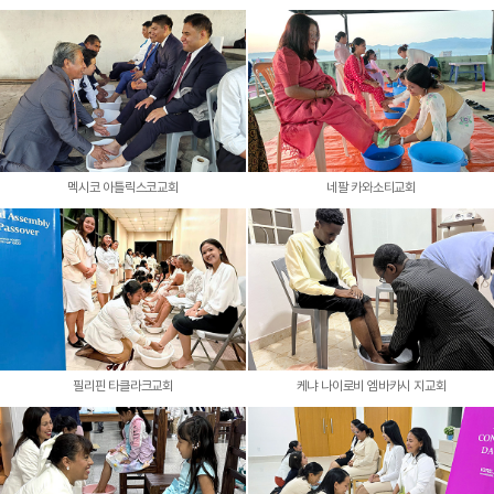
멕시코 아틀릭스코교회
네팔 카와소티교회
필리핀 타클라크교회
케냐 나이로비 엠바카시 지교회