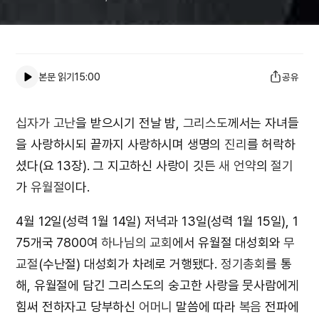
본문 읽기
15:00
공유
십자가 고난
을 받으시기 전날 밤,
그리스도
께서는 자녀들
을 사랑하시되 끝까지 사랑하시며 생명의
진리
를 허락하
셨다(요 13장). 그 지고하신 사랑이 깃든
새 언약
의
절기
가
유월절
이다.
4월 12일(성력 1월 14일) 저녁과 13일(성력 1월 15일), 1
75개국 7800여
하나님의 교회
에서 유월절 대성회와
무
교절
(수난절) 대성회가 차례로 거행됐다.
정기총회
를 통
해, 유월절에 담긴 그리스도의 숭고한 사랑을 뭇사람에게
힘써 전하자고 당부하신
어머니
말씀에 따라
복음
전파에