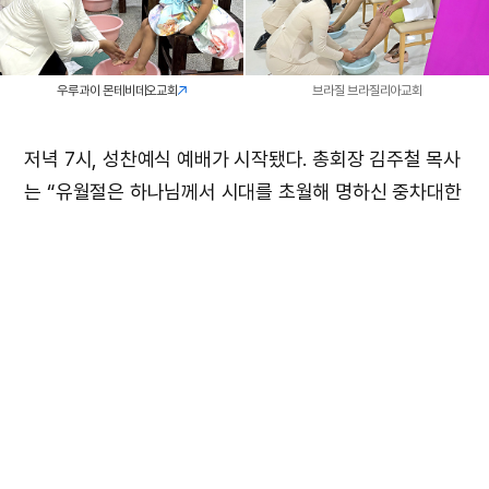
우루과이 몬테비데오교회
브라질 브라질리아교회
저녁 7시, 성찬예식 예배가 시작됐다. 총회장 김주철 목사
는 “유월절은 하나님께서 시대를 초월해 명하신 중차대한
기념일이며, 죄 사함과 영생, 재앙이 넘어가는 은혜 등 많
은 약속을 내포하고 있다”고 중요성을 강조했다. 이어 “유
월절로 하나님의 살과 피를 이어받은 자들이 하나님의 자
녀로 인정받는다. 사라졌던 유월절을 재림 그리스도 안상
홍님께서 복구해 주셔서 우리가 하나님의 자녀 되는 권세
를 받았으니, 우리만 아니라 세계인이 함께 이 축복을 받
을 수 있도록 하나님께로 힘써 인도하자”고 설교했다(마
26장 17~19, 26~28절, 고전 10장 16~17절, 고후 6장 1
7~18절, 요 6장 51~57절).