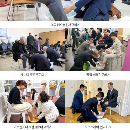
미국 NY 뉴윈저교회
캐나다 토론토교회
독일 베를린교회
아르헨티나 비센테로페교회
오스트리아 빈교회