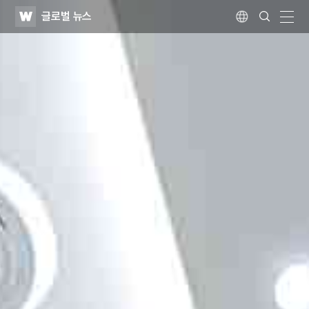
WATV
Search
글로벌 뉴스
Submit
Language
naviga