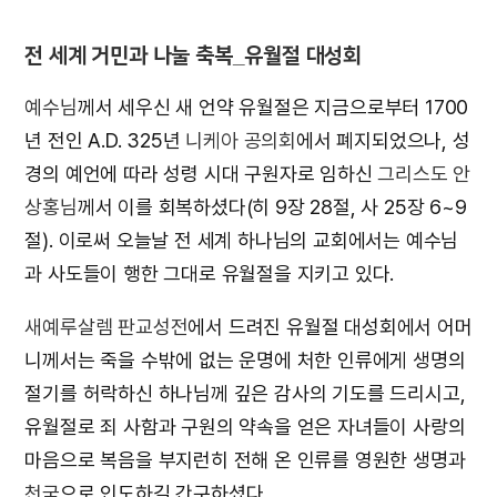
전 세계 거민과 나눌 축복_유월절 대성회
예수님
께서 세우신 새 언약 유월절은 지금으로부터 1700
년 전인 A.D. 325년
니케아 공의회
에서 폐지되었으나, 성
경의 예언에 따라 성령 시대 구원자로 임하신
그리스도 안
상홍님
께서 이를 회복하셨다(히 9장 28절, 사 25장 6~9
절). 이로써 오늘날 전 세계 하나님의 교회에서는 예수님
과 사도들이 행한 그대로 유월절을 지키고 있다.
새예루살렘 판교성전
에서 드려진 유월절 대성회에서 어머
니께서는 죽을 수밖에 없는 운명에 처한 인류에게 생명의
절기를 허락하신 하나님께 깊은 감사의 기도를 드리시고,
유월절로 죄 사함과 구원의 약속을 얻은 자녀들이 사랑의
마음으로 복음을 부지런히 전해 온 인류를 영원한 생명과
천국
으로 인도하길 간구하셨다.