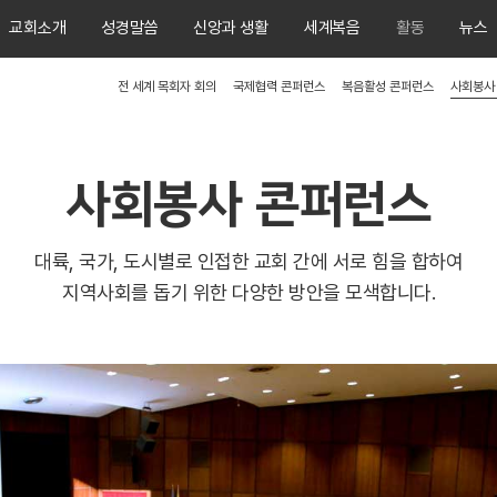
교회소개
성경말씀
신앙과 생활
세계복음
활동
뉴스
전 세계 목회자 회의
국제협력 콘퍼런스
복음활성 콘퍼런스
사회봉사
사회봉사 콘퍼런스
대륙, 국가, 도시별로 인접한 교회 간에 서로 힘을 합하여
지역사회를 돕기 위한 다양한 방안을 모색합니다.