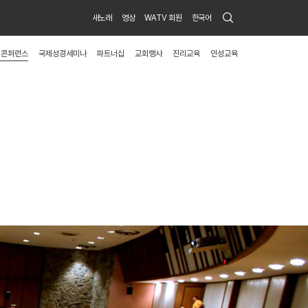
Search
새노래
영상
WATV 회원
한국어
Submit
 콘퍼런스
국제성경세미나
파트너십
교회행사
진리교육
인성교육
menu
toggle
button