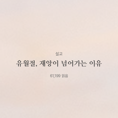
설교
유월절, 재앙이 넘어가는 이유
61,199
읽음
2020년
8월
28일