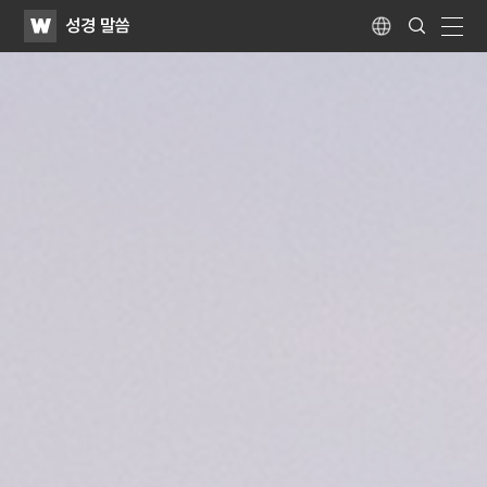
WATV
Search
성경 말씀
Submit
Language
naviga