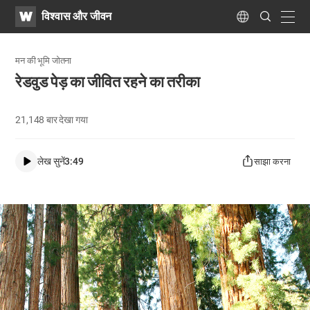
WATV
Search
विश्वास और जीवन
Submit
navig
Language
मन की भूमि जोतना
रेडवुड पेड़ का जीवित रहने का तरीका
21,148
बार देखा गया
लेख सुनें
3:49
साझा करना