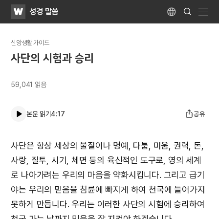
WATV
Search
성경 말씀
Submit
Language
naviga
신앙생활 가이드
사단의 시험과 승리
59,041
읽음
본문 읽기
4:17
공유
사단은 항상 세상의 물질이나 명예, 다툼, 미움, 권력, 돈,
사랑, 질투, 시기, 체면 등의 육신적인 도구로, 영의 세계
로 나아가려는 우리의 마음을 약화시킵니다. 그리고 급기
야는 우리의 믿음을 침륜에 빠지게 하여 천국에 들어가지
못하게 만듭니다. 우리는 이러한 사단의 시험에 승리하여
천국 가는 날까지 믿음을 잘 지켜야 하겠습니다.