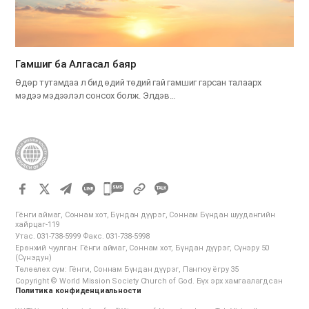
Гамшиг ба Алгасал баяр
Өдөр тутамдаа л бид өдий төдий гай гамшиг гарсан талаарх
мэдээ мэдээлэл сонсох болж. Элдэв…
카
카
Гёнги аймаг, Соннам хот, Бүндан дүүрэг, Соннам Бүндан шуудангийн
오
хайрцаг-119
Утас. 031-738-5999 Факс. 031-738-5998
톡
Ерөнхий чуулган: Гёнги аймаг, Соннам хот, Бүндан дүүрэг, Сүнэру 50
공
(Сүнэдун)
Төлөөлөх сүм: Гёнги, Соннам Бүндан дүүрэг, Пангюу ёгру 35
유
Copyright © World Mission Society Church of God. Бүх эрх хамгаалагдсан
하
Политика конфиденциальности
기