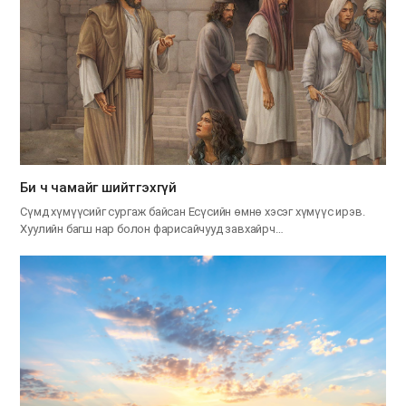
Би ч чамайг шийтгэхгүй
Сүмд хүмүүсийг сургаж байсан Есүсийн өмнө хэсэг хүмүүс ирэв.
Хуулийн багш нар болон фарисайчууд завхайрч…