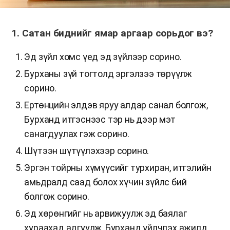
1. Сатан биднийг ямар аргаар сорьдог вэ?
Эд зүйл хомс үед эд зүйлээр сорино.
Бурханы зүй тогтолд эргэлзээ төрүүлж
сорино.
Ертөнцийн элдэв яруу алдар санал болгож,
Бурханд итгэснээс тэр нь дээр мэт
санагдуулах гэж сорино.
Шүтээн шүтүүлэхээр сорино.
Эргэн тойрны хүмүүсийг турхиран, итгэлийн
амьдралд саад болох хүчин зүйлс бий
болгож сорино.
Эд хөрөнгийг нь арвижуулж эд баялаг
хураахад адгуулж, Бурханд үйлчлэх ажилд