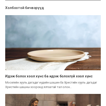
기
Холбоотой бичвэрүүд
Идэж болох хоол хүнс ба идэж болохгүй хоол хүнс
Мосегийн хууль дагадаг иудейн шашин ба Христийн хууль дагадаг
Христийн шашны хооронд ялгаатай тал олон…