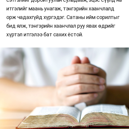
итгэлийг маань унагаж, тэнгэрийн хаанчлалд
орж чадахгүйд хүргэдэг. Сатаны ийм сорилтыг
бид ялж, тэнгэрийн хаанчлал руу явах өдрийг
хүртэл итгэлээ бат сахих ёстой.