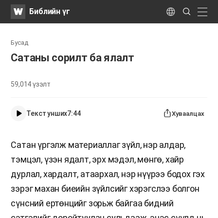
WATV
Search
Библийн үг
Submit
naviga
Language
Бусад
Сатаны сорилт ба ялалт
59,014
үзэлт
Текст унших
7:44
Хуваалцах
Сатан үргэлж материаллаг зүйл, нэр алдар,
тэмцэл, үзэн ядалт, эрх мэдэл, мөнгө, хайр
дурлал, хардалт, атаархал, нэр нүүрээ бодох гэх
зэрэг махан биеийн зүйлсийг хэрэгслээ болгон
сүнсний ертөнцийг зорьж байгаа бидний
сэтгэлийг доройтуулан сульдааж, эцэс сүүлд нь