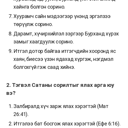
хайнга болгон сорино.
Хуурамч сайн мэдээгээр үнэнд эргэлзээ
төрүүлж сорино.
Дарамт, хүчирхийлэл зэргээр Бурханд хүрэх
замыг хаагдуулж сорино.
Итгэл дотор байгаа итгэгчдийн хооронд яс
хаян, биесээ үзэн ядахад хүргэж, нэгдмэл
болгохгүй гэж саад хийнэ.
2. Тэгвэл Сатаны сорилтыг ялах арга юу
вэ?
Залбиралд хүч зарж ялах хэрэгтэй (Мат
26:41).
Итгэлээ бат босгож ялах хэрэгтэй (Ефе 6:16).