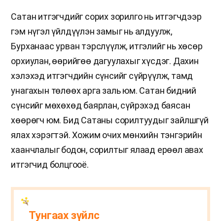
Сатан итгэгчдийг сорих зорилго нь итгэгчдээр
гэм нүгэл үйлдүүлэн замыг нь алдуулж,
Бурханаас урван тэрслүүлж, итгэлийг нь хөсөр
орхиулан, өөрийгөө дагуулахыг хүсдэг. Дахин
хэлэхэд итгэгчдийн сүнсийг сүйрүүлж, тамд
унагахын төлөөх арга заль юм. Сатан бидний
сүнсийг мөхөхөд баярлан, сүйрэхэд баясан
хөөрөгч юм. Бид Сатаны сорилтуудыг зайлшгүй
ялах хэрэгтэй. Хожим очих мөнхийн тэнгэрийн
хаанчлалыг бодон, сорилтыг ялаад ерөөл авах
итгэгчид болцгооё.
Тунгаах зүйлс