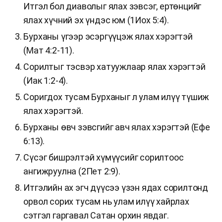
Итгэл бол диаволыг ялах зэвсэг, ертөнцийг
ялах хүчний эх үндэс юм (1Иох 5:4).
Бурханы үгээр эсэргүүцэж ялах хэрэгтэй
(Мат 4:2-11).
Сорилтыг тэсвэр хатуужлаар ялах хэрэгтэй
(Иак 1:2-4).
Соригдох тусам Бурханыг л улам илүү түшиж
ялах хэрэгтэй.
Бурханы өвч зэвсгийг авч ялах хэрэгтэй (Ефе
6:13).
Сүсэг бишрэлтэй хүмүүсийг сорилтоос
ангижруулна (2Пет 2:9).
Итгэлийн ах эгч дүүсээ үзэн ядах сорилтонд
орвол сорих тусам нь улам илүү хайрлах
сэтгэл гаргавал Сатан орхин явдаг.