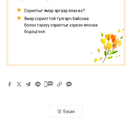
Сорилтыг ямар аргаар ялах вэ?
Ямар сорилттой тулгарч байснаа
болон тэрхүү сорилтыг хэрхэн ялснаа
бодоцгооё.
카
카
오
톡
Буцах
공
유
하