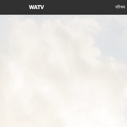
चर्च
परिचय
ऑफ
गॉड
वर्ल्ड
मिशन
सोसाइटी