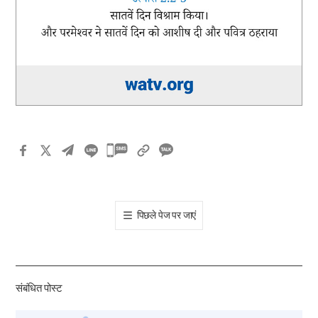
카
카
오
톡
पिछले पेज पर जाएं
공
유
하
기
संबंधित पोस्ट