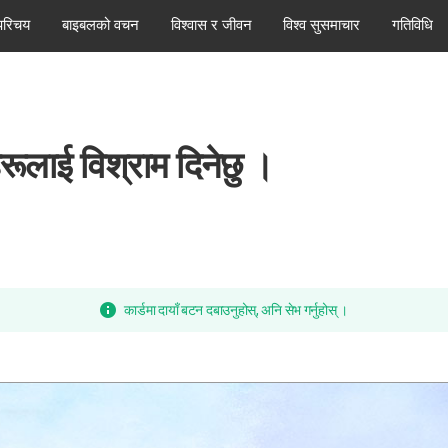
परिचय
बाइबलको वचन
विश्वास र जीवन
विश्व सुसमाचार
गतिविधि
रूलाई विश्राम दिनेछु ।
कार्डमा दायाँ बटन दबाउनुहोस्, अनि सेभ गर्नुहोस् ।