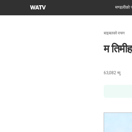
परमेश्वरको
मण्डलीको 
मण्डली
विश्व
सुसमाचार
बाइबलको वचन
समाज
म तिमीह
63,082
भ्यु