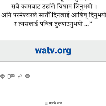
카
카
오
톡
공
पछाडि जाने
유