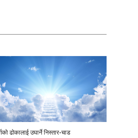
र्गको ढोकालाई उघार्ने निस्तार-चाड