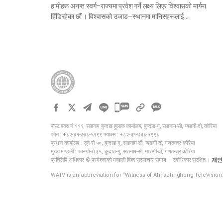
हामीहरू अनन्त स्वर्ग–राज्यमा प्रवेश गर्ने लक्ष्य लिएर विश्वासको मार्गमा
हिँडिरहेका छौं । विश्वासको उजाड–स्थानमा मानिसहरूलाई…
카
카
पोस्ट बक्स नं ११९, सङनाम बुन्दाङ हुलाक कार्यालय, बुन्दाङ-गु, सङनाम-सी, ग्यङगी-दो, कोरिया
오
फोन : +८२-३१-७३८-५९९९ फ्याक्स : +८२-३१-७३८-५९९८
톡
प्रधान कार्यालय : सुने-रो ५०, बुन्दाङ-गु, सङनाम-सी, ग्यङगी-दो, गणतन्त्र कोरिया
मुख्य मण्डली : फान्ग्यो-रो ३५, बुन्दाङ-गु, सङनाम-सी, ग्यङगी-दो, गणतन्त्र कोरिया
공
प्रतिलिपि अधिकार © परमेश्वरको मण्डली विश्व सुसमाचार समाज । सर्वाधिकार सुरक्षित ।
개인
유
WATV is an abbreviation for “Witness of Ahnsahnghong TeleVision.
하
기