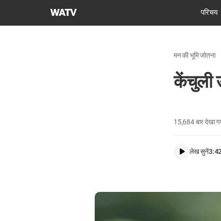
चर्च
परिचय
ऑफ
गॉड
वर्ल्ड
मन की भूमि जोतना
मिशन
सोसाइटी
केंचुली
15,684
बार देखा ग
लेख सुनें
3:4