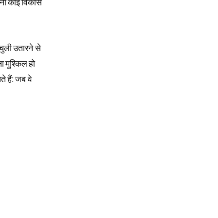
 बिना कोई विकास
चुली उतारने से
ा मुश्किल हो
 हैं: जब वे