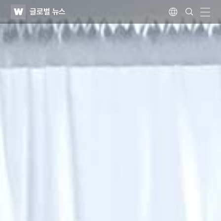
WATV
Search
글로벌 뉴스
Submit
Language
naviga