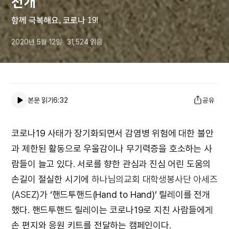
전개
함께 극복해요, 코로나 19!
2020년 5월 12일
31,524
읽음
본문 읽기
6:32
공유
코로나19 사태가 장기화되면서 감염병 위험에 대한 불안
과 제한된 활동으로 우울감이나 무기력증을 호소하는 사
람들이 늘고 있다. 서로를 향한 관심과 진심 어린 도움의
손길이 절실한 시기에
하나님의교회 대학생봉사단 아세즈
(ASEZ)
가 ‘핸드투핸드(Hand to Hand)’ 릴레이를 전개
했다. 핸드투핸드 릴레이는 코로나19로 지친 사람들에게
손 편지와 응원 키트를 전달하는 캠페인이다.