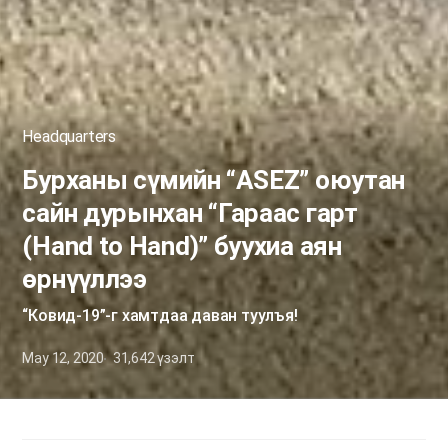
Headquarters
Бурханы сүмийн “ASEZ” оюутан
сайн дурынхан “Гараас гарт
(Hand to Hand)” буухиа аян
өрнүүллээ
“Ковид-19”-г хамтдаа даван туулъя!
May 12, 2020
31,642
үзэлт