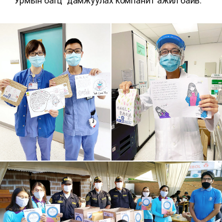
“Урмын багц” дамжуулах компанит ажил байв.