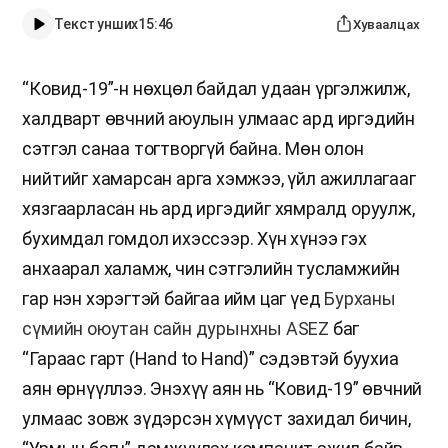
Текст унших
15:46
Хуваалцах
“Ковид-19”-н нөхцөл байдал удаан үргэлжилж,
халдварт өвчний аюулын улмаас ард иргэдийн
сэтгэл санаа тогтворгүй байна. Мөн олон
нийтийг хамарсан арга хэмжээ, үйл ажиллагааг
хязгаарласан нь ард иргэдийг хямралд оруулж,
бухимдал гомдол ихэссээр. Хүн хүнээ гэх
анхаарал халамж, чин сэтгэлийн тусламжийн
гар нэн хэрэгтэй байгаа ийм цаг үед
Бурханы
сүмийн оюутан сайн дурынхны ASEZ
баг
“Гараас гарт (Hand to Hand)” сэдэвтэй буухиа
аян өрнүүллээ. Энэхүү аян нь “Ковид-19” өвчний
улмаас зовж зүдэрсэн хүмүүст захидал бичин,