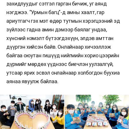
захидлуудыг сэтгэл гарган бичиж, уг аянд
нэгджээ. “Урмын багц”-д амны хаалт, гар
ариутгагч гэх мэт өдөр тутмын хэрэгцээний эд
зүйлээс гадна амин дэмээр баялаг ундаа,
хүнсний нэмэлт бүтээгдэхүүн, элдэв амттан
дүүргэн хийсэн байв. Онлайнаар хичээллэж
байгаа оюутан гишүүд нийгмийн хорио цээрийн
дүрмийг мөрдөх үүднээс биечлэн уулзалгүй,
утсаар ярих эсвэл онлайнаар холбогдон буухиа
аянаа явуулж байлаа.