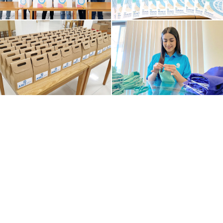
Тэдгээр оюутнуудын сэтгэл шингэсэн уг багц
гэртээ ганцаараа тусгаарлагдсан иргэд, гадаад
оюутнууд, ганц бие өндөр настнуудад хүрэхээс
гадна Үндэсний эрүүл мэндийн төв байгууллага,
Солонгосын анагаах ухааны нийгэмлэг, Дэгү
хотын эмчилгээний төв гэх мэт улсын эрүүл
мэндийн салбаруудад, мөн Эмгэг судлалын төв,
Хуасон хотын гамшгийн аюулгүй байдлын