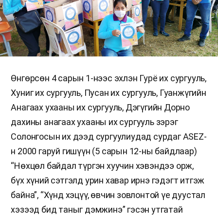
Өнгөрсөн 4 сарын 1-нээс эхлэн Гурё их сургууль,
Хуниг их сургууль, Пусан их сургууль, Гуанжүгийн
Анагаах ухааны их сургууль, Дэгүгийн Дорно
дахины анагаах ухааны их сургууль зэрэг
Солонгосын их дээд сургуулиудад сурдаг ASEZ-
н 2000 гаруй гишүүн (5 сарын 12-ны байдлаар)
“Нөхцөл байдал түргэн хуучин хэвэндээ орж,
бүх хүний сэтгэлд урин хавар ирнэ гэдэгт итгэж
байна”, “Хүнд хэцүү, өвчин зовлонтой үе дуустал
хэзээд бид таныг дэмжинэ” гэсэн утгатай