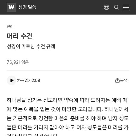
WATV
Search
성경 말씀
Submit
Language
naviga
진리
머리 수건
성경이 가르친 수건 규례
76,921
읽음
본문 읽기
2:08
공유
하나님을 섬기는 성도라면 약속에 따라 드려지는 예배 때
에 맞는 예복을 입는 것이 마땅한 도리입니다. 하나님께서
는 기본적으로 경건한 마음의 준비를 해야 하며 남자 성도
들은 머리를 가리지 말아야 하고 여자 성도들은 머리를 가