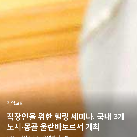
지역교회
직장인을 위한 힐링 세미나, 국내 3개
도시‧몽골 울란바토르서 개최