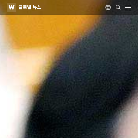
WATV
Search
글로벌 뉴스
Submit
Language
naviga