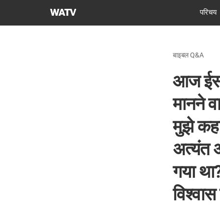
चर्च
परिचय
ऑफ
गॉड
वर्ल्ड
बाइबल Q&A
मिशन
सोसाइटी
आज ईसाई
मानने वा
मुझे कह
अत्यंत 
गया था?
विश्वा