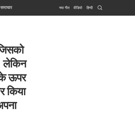
Search
समाचार
नया गीत
वीडियो
हिन्दी
Submit
 जिसको
ै। लेकिन
ं के ऊपर
ार किया
 अपना