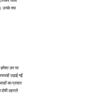
से टांगकर जला
ए। उनके शव
ह हमेशा उन पर
अफवाहें उड़ाई गईं
फवाहों का प्रसार
ो दोषी ठहराते