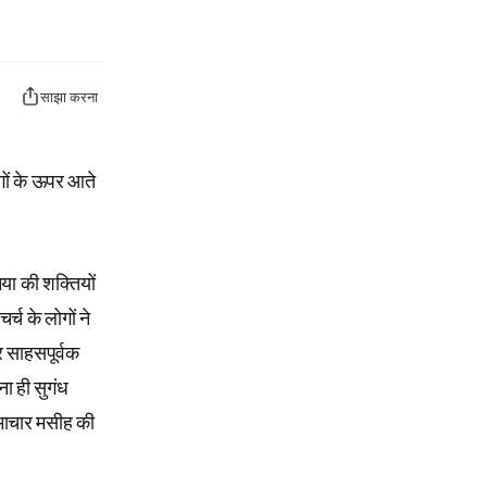
साझा करना
ोगों के ऊपर आते
िया की शक्तियों
च के लोगों ने
कर साहसपूर्वक
ा ही सुगंध
माचार मसीह की