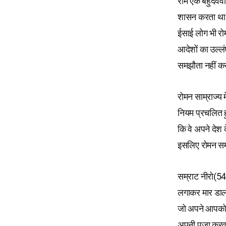
रोम एक बहुदेववा
शासन करता था 
ईसाई लोग भी रो
आदेशों का उल्ल
समझौता नहीं कर
रोमन साम्राज्य
नियम प्रचलित 
कि वे अपने देश 
इसलिए रोमन सम्र
सम्राट नीरो(54–
लगाकर मार डालत
जो अपने आपको द
अपनी पूजा करवा