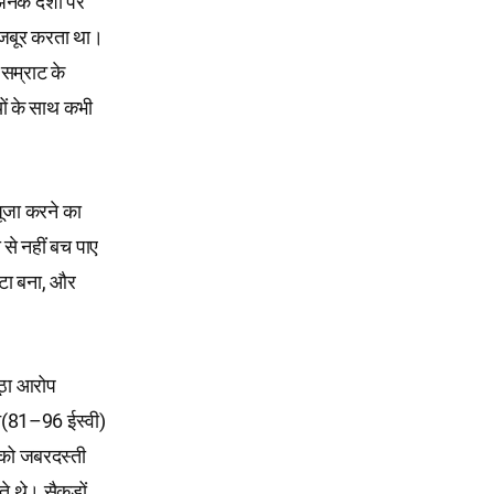
अनेक देशों पर
मजबूर करता था।
 सम्राट के
ों के साथ कभी
पूजा करने का
े नहीं बच पाए
ांटा बना, और
झूठा आरोप
यन(81–96 ईस्वी)
श को जबरदस्ती
ते थे। सैकडों