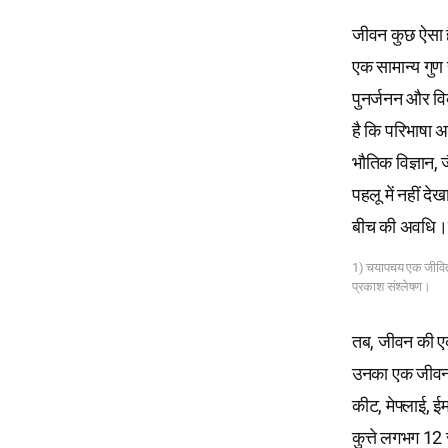
जीवन कुछ ऐसा ह
एक सामान्य गुण
पुनर्जनन और विक
है कि परिभाषा अभ
भौतिक विज्ञान,
पहलू में नहीं द
बीच की अवधि।” 
1) चयापचय एक जीवित प
प्रकाश संश्लेषण।
तब, जीवन की एक 
उनका एक जीवनक
कीट, मेफ्लाई, 
कुत्ते लगभग 1