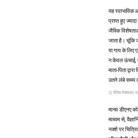
यह स्वाभाविक और
प्राप्त हुए ज्य
जैविक विशेषता
जाता है। चूंकि 
या गाय के लिए ए
न केवल ऊंचाई, त
माता-पिता द्वारा
उतने लंबे समय 
2) जैविक विशेषताएं: म
मानव डीएनए को 
माध्यम से, वैज्
नक्शे पर चित्