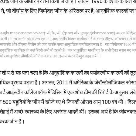
0% जीन के आधार पर तय किया जाता है। लेकिन 1990 के दशक के अंत से
धि ने, जो दीर्घायु के लिए जिम्मेदार जीन के अस्तित्व पर है, आनुवंशिक कारकों पर
ोजना(human genome project): जीनोम, जीन(gene) और गुणसूत्र(chromosome) का एक मिश्रित शब
ारी। मानव जीनोम परियोजना एक मेगा अंतर्राष्ट्रीय विज्ञान कार्यक्रम है जो मानव डीएनए को बनाने वाले त
 करके और डीएनए में जीन की जांच करके मानव आनुवंशिक मानचित्र बनाता है। यह परियोजना 1990 में शु
आनुवांशिक मानचित्र के कई हिस्से अभी भी खाली हैं। जब आनुवांशिक मानचित्र के सभी रिक्त स्थान भर जाएं,
और आनुवांशिक बीमारियों को रोकने या उनका इलाज करने में बहुत मदद करेगा।
एक शोध से यह पता चला है कि आनुवांशिक कारकों का पर्यावरणीय कारकों की तुलना
क प्रभाव पड़ता है। अगस्त, 2011 में अमेरिका के जेरॉन्टोलॉजिकल सोसा
्बर्ट आइंस्टीन कॉलेज ऑफ मेडिसिन में एक शोध टीम की रिपोर्ट के अनुसार लंब
न 500 यहूदियों के जीन में खोजे गए थे जिनकी औसत आयु 100 वर्ष थी। दिलच
तिहाई में अच्छे स्वास्थ्य के लिए असंगत आदतें थीं। इसका अर्थ है कि जीवन
कारक जीन है।