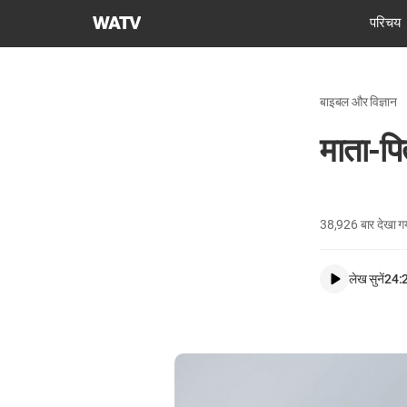
चर्च
परिचय
ऑफ
गॉड
वर्ल्ड
बाइबल और विज्ञान
मिशन
सोसाइटी
माता-पि
38,926
बार देखा ग
लेख सुनें
24: