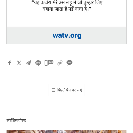
카
카
오
톡
पिछले पेज पर जाएं
공
유
하
기
संबंधित पोस्ट